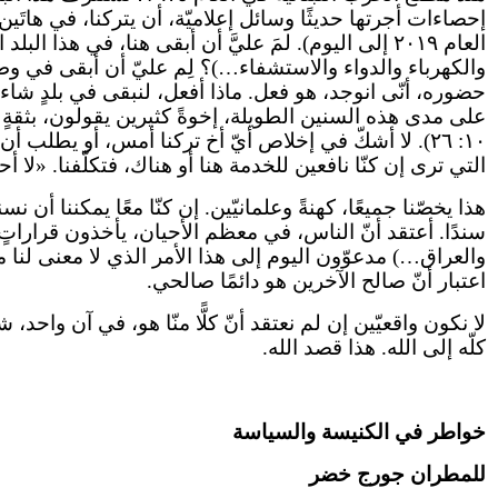
العام ٢٠١٩ إلى اليوم). لمَ عليَّ أن أبقى هنا، في هذا
والكهرباء والدواء والاستشفاء…)؟ لِم عليّ أن أبقى في و
حضوره، أنّى انوجد، هو فعل. ماذا أفعل، لنبقى في بلدٍ شا
١٠: ٢٦). لا أشكّ في إخلاص أيّ أخ تركنا أمس، أو يطلب
التي ترى إن كنّا نافعين للخدمة هنا أو هناك، فتكلّفنا. «لا أحد 
هذا يخصّنا جميعًا، كهنةً وعلمانيّين. إن كنّا معًا يمكننا أ
سندًا. أعتقد أنّ الناس، في معظم الأحيان، يأخذون قرارا
والعراق…) مدعوّون اليوم إلى هذا الأمر الذي لا معنى لنا
اعتبار أنّ صالح الآخرين هو دائمًا صالحي.
لا نكون واقعيّين إن لم نعتقد أنّ كلًّا منّا هو، في آن واحد،
كلّه إلى الله. هذا قصد الله.
خواطر في الكنيسة والسياسة
للمطران جورج خضر