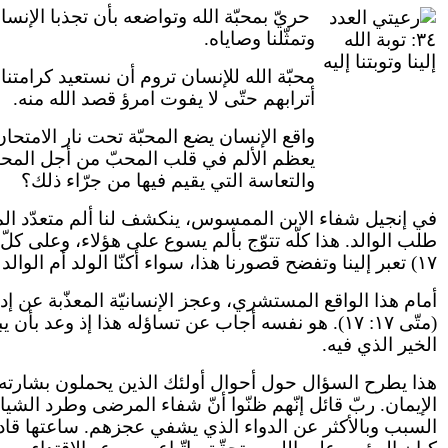
حريّ بمحبّة الله وتواضعه بأن تجذبا الإنسان
وتمثّلنا وصاياه.
محبّة الله للإنسان تروم أن نستعيد كرامتنا 
أترابهم حتّى لا يفوت امرؤ قصد الله منه.
واقع الإنسان يضع المحبّة تحت نار الامتحان،
يعظم الألم في قلب المحبّ من أجل المحبوب
والتعاسة التي يقيم فيها من جرّاء ذلك؟
في إنجيل شفاء الابن الممسوس، ينكشف لنا ألم متعدّد المصاد
١٧) تعبر إلينا وتفضح قصورنا هذا، سواء أكنّا الولد أم الوالد أم التلاميذ.
أمام هذا الواقع المستشري، وعجز الإنسانيّة المعذّبة عن إ
الخير الذي فيه.
هذا يطرح السؤال حول أحوال أولئك الذين يحملون بشارته إل
الإيمان. ربّ قائل إنّهم ظنّوا أنّ شفاء المرضى وطرد الش