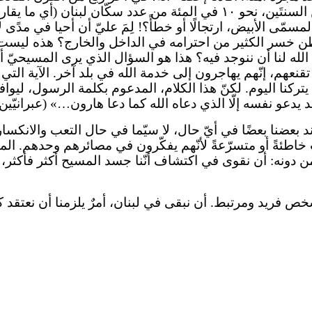
 البلد المسمّى الأبيض، ارتجالًا أو خطأً؟! لِمَ عليّ أن أحيا في مد
طن خسر الكثير من احترامه في الداخل والخارج؟ هذه ليست 
ء الله لنا أن ننوجد فيه؟ هذا هو السؤال الذي يرى المسيحيّ
 أن يتركنا اليوم. لكنّ هذا الكلام، المدعوم بكلمة الرسول، لي
يدعو نفسه إلّا الذي دعاه الله كما دعا هارون…» (عبرانيّين ٥: ٤).
ن نسند بعضنا بعضًا في أيّ حال، لا سيّما في حال التعب والانكس
تٍ خاطئةً أو متسرّعةً لأنّهم يفكّرون في مصائرهم وحدهم. 
 من دونه: أن نقوى في اكتشاف أنّنا جسد المسيح أكثر فأكثر
 شخص فريد ومرتبط. أن نبقى في لبنان، أمرٌ يلزمنا أن نعتقد كل