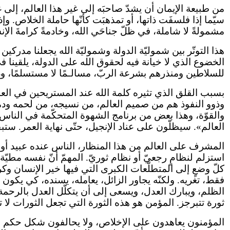
من طبيعة الإيمان أن يشدّ صاحبَه إلى غير هذا العالم، إلى 
سيّما إذا فلسفَت ذاتها، أو تمذهبَت كأنّها حاملة الخلاص. وإ
مشمولةً لا شاملة، في ظلّ جناحَي الله، وخادمةً كرامةَ الإ
هذا التوتّر بين شموليّة الدولة وشموليّة الله يجعلنا مدر
الخضوع الذي لا خيانة فيه لحقوق الله على الدولة، يلقينا 
للسلاطين ومنذرهم بشرعة الربّ، مسالـمًا لا مستسلمًا، وديع
بسبب القلق الذي تثيره كلمة الله عند المستريحين في العال
وذوو النفوذ هم من صميم العالم، من نسيجه، من لحمه ودمه،
والقوّة، وهذا بعض من برنامج الشهوة المتحكّمة في الناس. 
العالم». سيظلّون على عناد الإنجيل، حتّى نهاية العمر. ست
المشرف على العالم من هذا المنظار، الناس عنده عبيد أو أح
استزلم لنظامٍ رجعيّ أو نظام ثوريّ. المهمّ أنّ نفسه مطيّة. أ
كلّ وضعٍ إلى المتطلّعات الكبرى التي فيها خير الإنسان وك
فقط، تغريه. ولكنّه يجاور الزائل، يعامله، يسنده، كي يكون أ
الظلم، ويبارك العدل، ويسعى إلى أن يتكلّل العدل بالرحمة. ل
ثورة تتبرجز. المؤمن هو هذه الثورة التي تجعل الثورات لا 
المؤمنون يعاهدون على الإخلاص، ولا يحالفون شكل حكم حلفًا 