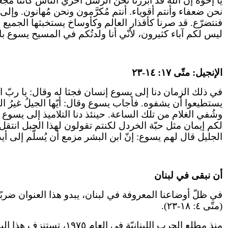
يا إخوة إنّ الله قد أَبرزَنا نحن الرسل آخري الناس كأنّنا م
نحن ضعفاء وأنتم أقوياء. أنتم مُكرَّمون ونحن مُهانون. وإلى 
فنتضرّع. قد صرنا كأقذار العالم وكأوساخ يستخبثها الجميع إ
ليس لكم آباء كثيرون، لأنّي أنا ولدتُكم في المسيح يسوع بال
الإنجيل: متّى ١٧: ١٤-٢٣
في ذلك الزمان دنا إلى يسوع إنسان فجثا له وقال: يا ربّ ارحم 
يستطيعوا أن يشفوه. فأجاب يسوع وقال: أيّها الجيلُ غيرُ ا
وشُفي الغلام من تلك الساعة. حينئذ دنا التلاميذ إلى يسوع 
لكم إيمان مثل حبّة الخردل لكنتم تقولون لهذا الجبل انتقل 
الجليل قال لهم يسوع: إنّ ابن البشر مزمع أن يُسلَّم إلى أ
أن نبقى في لبنان
في ظلّ أوضاعنا المعروفة في لبنان، يبدو هذا العنوان ضربًا
(متّى ٤: ١٨-٢٣).
منذ مطلع الحرب اللبنان