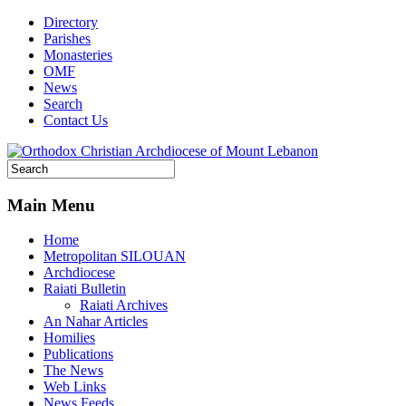
Directory
Parishes
Monasteries
OMF
News
Search
Contact Us
Main Menu
Home
Metropolitan SILOUAN
Archdiocese
Raiati Bulletin
Raiati Archives
An Nahar Articles
Homilies
Publications
The News
Web Links
News Feeds