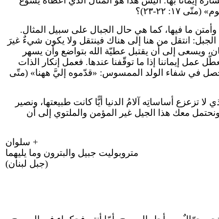
ارة إيمانًا بها. أَلَيس هذا هو المثال الذي أعطاه يسوع
١: ٢٢-٢٣)؟
ب وأمتن ما فيها، كما هي حال الجبال على سبيل المثال.
الجبل: انتقل من هنا إلى هناك فينتقل ولا يكون شيءٌ غيرَ
ثابتة للإنسان، ويسعى إلى أن يقتبل عطيّة الله بتواضع وأن يسهر
ل عمل إيماننا إذا ما توقّفنا عندها. فعمل إنكار الذات
 حصل في شفاء الولد الممسوس: «قدّموه إليَّ ههنا» (متّى
لا تزعزع أساساتِه آلامُ الدنيا أيًّا كانت طبيعتها، ونصير
نا ونحتمل معك هذا الجيل غير المؤمن والملتوي إلى أن
+ سلوان
متروبوليت جبيل والبترون وما يليهما
(جبل لبنان)