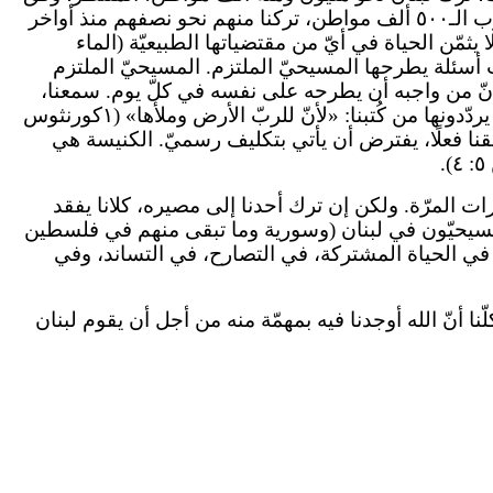
إحصاءات أجرتها حديثًا وسائل إعلاميّة، أن يتركنا، في هاتَين السنتَين، نحو ١٠ في المئة من عدد سكّان لبنان (أي ما يقارب الـ٥٠٠ ألف مواطن، تركنا منهم نحو نصفهم منذ أواخر
ًى لا يثمّن الحياة في أيّ من مقتضياتها الطبيعيّة (الماء
أسئلة يطرحها المسيحيّ الملتزم. المسيحيّ الملتزم
 أنّ من واجبه أن يطرحه على نفسه في كلّ يوم. سمعنا،
على مدى هذه السنين الطويلة، إخوةً كثيرين يقولون، بثقةٍ تقنعهم، إنّهم يهاجرون إلى خدمة الله في بلد آخر. الآية التي يردّدونها من كُتبنا: «لأنّ للربّ الأرض وملأها» (١كورنثوس
وافقنا فعلًا، يفترض أن يأتي بتكليف رسميّ. الكنيسة هي
ارات المرّة. ولكن إن ترك أحدنا إلى مصيره، كلانا يفقد
المسيحيّون في لبنان (وسورية وما تبقى منهم في فلسطين
، في الحياة المشتركة، في التصارح، في التساند، وفي
ّنا أنّ الله أوجدنا فيه بمهمّة منه من أجل أن يقوم لبنان