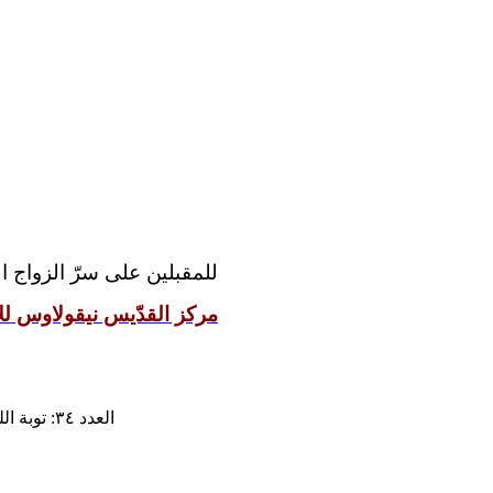
للمقبلين على سرّ الزواج 
مركز القدّيس نيقولاوس للإ
العدد ٣٤: توبة الله إلينا وتوبتنا إليه