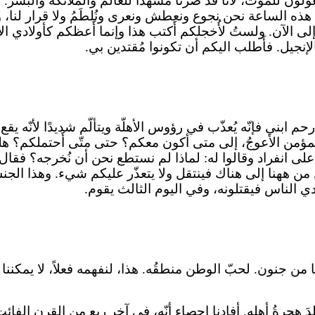
جعولون للموت، لأنّا قد صرنا مَشهدًا للعالم والملائكة والبش
هذه الساعة نحن نجوع ونعطش ونعرى ونُلطَمُ ولا قرار لنا، ونَتع
لى الآن. ولستُ لأُخجلكم أَكتب هذا وإنما أَعظكم كأولادي ال
إنجيل. فأَطلب اليكم أن تكونوا مُقتدين بي.
ابني فإنّه يُعذّب في رؤوس الأهلّة ويتألّم شديدًا لأنّه يقع كث
لمؤمن الأعوجُ، إلى متى أكون معكم؟ حتى متّى أَحتملكم؟ هلم
على انفراد وقالوا له: لماذا لم نستطع نحن أن نُخرجه؟ فقال
من ههنا إلى هناك فينتقل ولا يتعذّر عليكم شيء. وهذا الجنس ل
يدي الناس فيقتلونه، وفي اليوم الثالث يقوم.
 من جنون. لحبّ الوطن منطقُه. هذا، لنفهمه فعلاً، لا يمكننا
يّة في العام ١٩٧٥، تستنزف هذا البلدَ هجرةُ أهله. أفادنا إحصاء أنّه، في آخر