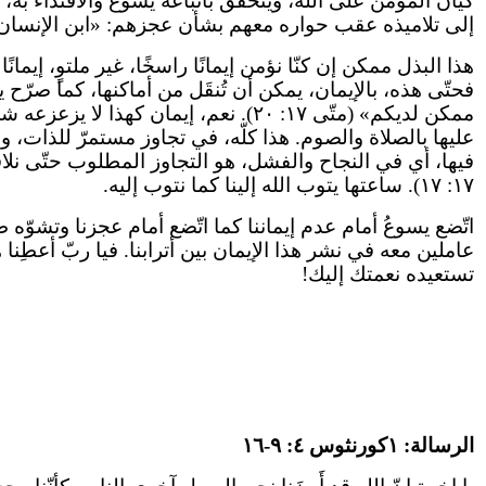
كيان المؤمن على الله، ويتحقّق باتّباعه يسوع والاقتداء به، 
إلى تلاميذه عقب حواره معهم بشأن عجزهم: «ابن الإنسان سوف يس
هذا البذل ممكن إن كنّا نؤمن إيمانًا راسخًا، غير ملتوٍ، إ
فحتّى هذه، بالإيمان، يمكن أن تُنقَل من أماكنها، كما صرّح
ممكن لديكم» (متّى ١٧: ٢٠). نعم، إيم
عليها بالصلاة والصوم. هذا كلّه، في تجاوز مستمرّ للذات، و
فيها، أي في النجاح والفشل، هو التجاوز المطلوب حتّى نلاق
١٧: ١٧). ساعتها يتوب الله إلينا كما نتوب إليه.
اتّضع يسوعُ أمام عدم إيماننا كما اتّضع أمام عجزنا وتشوّه طب
عاملين معه في نشر هذا الإيمان بين أترابنا. فيا ربّ أعطِن
تستعيده نعمتك إليك!
الرسالة: ١كورنثوس ٤: ٩-١٦