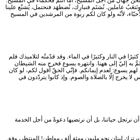
ر. نحن جهّالٌ من أجل المسيح، أمّا أنتم فحكماء في المسيح.
َبُ عاملين. نُشتَم فنبارِك، نُضطهَد فنحتمل، يُشنّع علينا
أحبّاء، لأنّه ولو كان لكم ربوة من المرشدين في المسيح
يرًا في النار وكثيرًا في الماء. وقد قدّمتُه لتلاميذك فلم
َّ به إليّ إلى ههنا. وانتهره يسوع فخرج منه الشيطان
 لهم يسوع: لعدم إيمانكم. فإنّي الحقّ أقول لكم، لو كان
ا يخرج إلّا بالصلاة والصوم. وإذ كانوا يتردّدون في
 أن نرتجل حياتنا، بل أن نرتضيها دعوةً من أجل الخدمة
 ربع من القرن الفائت، ترك لبنان نحو مليون ومئة ألف مواطن! المنتظر، وفق