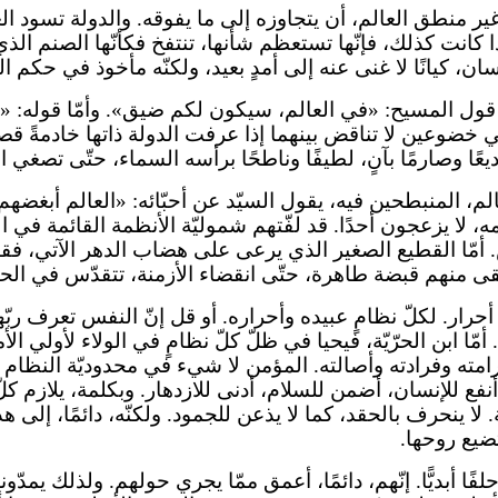
غير منطق العالم، أن يتجاوزه إلى ما يفوقه. والدولة تسود ا
ذا كانت كذلك، فإنّها تستعظم شأنها، تنتفخ فكأنّها الصنم الذي 
نسان، كيانًا لا غنى عنه إلى أمدٍ بعيد، ولكنّه مأخوذ في حك
كين قول المسيح: «في العالم، سيكون لكم ضيق». وأمّا قوله: «
في خضوعين لا تناقض بينهما إذا عرفت الدولة ذاتها خادمةً ق
ًا وصارمًا بآنٍ، لطيفًا وناطحًا برأسه السماء، حتّى تصغي ا
م، المنبطحين فيه، يقول السيّد عن أحبّائه: «العالم أبغضهم
 لا يزعجون أحدًا. قد لفّتهم شموليّة الأنظمة القائمة في 
أمّا القطيع الصغير الذي يرعى على هضاب الدهر الآتي، فقال
بقى منهم قبضة طاهرة، حتّى انقضاء الأزمنة، تتقدّس في الحق
رار. لكلّ نظامٍ عبيده وأحراره. أو قل إنّ النفس تعرف ربّه
مّا ابن الحرّيّة، فيحيا في ظلّ كلّ نظامٍ في الولاء لأولي ال
رامته وفرادته وأصالته. المؤمن لا شيء في محدوديّة النظام 
نفع للإنسان، أضمن للسلام، أدنى للازدهار. وبكلمة، يلازم كلّ
ا ينحرف بالحقد، كما لا يذعن للجمود. ولكنّه، دائمًا، إلى هذ
تضيع روحها.
أبديًّا. إنّهم، دائمًا، أعمق ممّا يجري حولهم. ولذلك يمدّون