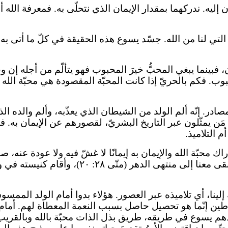
 إليه. ندركهما بمقدار الإيمان الذي نتحلّى به. فمعرفة الله أو
التي لنا من الله. جسّد يسوع هذه الحقيقة في كلّ ما أتى به. 
 فبينما يبغي المحبُّ خيرَ المحبوب فهو يتألّم من أجله إن وجده
. فكم بالحريّ إذا كانت المحبّة المقصودة هي محبّة الله لل
ر. إنّه ألم الولد من الشيطان الذي يعذّبه، وألم والده الذي 
دراك محبّة الله والإيمان به إيمانًا لا غشّ فيه ولا عودة ع
(متّى ١٧: ١٧). هو نفسه أجاب عن تساؤله هذا إذ و
ينا، أي تلاميذه عبر العصور. هؤلاء بدوا أمام الولد الممس
ياطين إنّما هو تحصيل حاصل بسبب النعمة المعطاة لهم. أما