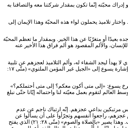
 إدراك محبّته إنّما تكون بمقدار شركتنا معه والتصاقنا به
واختار تلاميذ يحملون لواء هذه المحبّة وهذا الإيمان إلى
 بعيدًا أو متغرّبًا عن هذا الخير. وبمقدار ما تعظم المحبّة
إنسان، والألم المقصود هو ألم فراق هذا الأخير عنه
لا يهدأ ليجد الشفاء له، وألم التلاميذ لعجزهم عن تلبية
طلب الوالد. هذا كلّه تتوّج بألم يسوع على هؤلاء، وعلى كلّ مَن يمثّلون عبر التاريخ البشريّ، لقصورهم عن الإيمان به. فإشارة يسوع إلى «الجيل غير المؤمن الملتوي» (متّى ١٧:
نه، صرخ يسوع: «إلى متى أكون معكم؟ إلى متى أحتملكم؟»
عد بأن يبقى معنا إلى منتهى الدهر (متّى ٢٨: ٢٠)، وأقام كنيسته في وسط العالم لتقوم بعمل معيّته لنا واحتماله إيّانا حتّى نبلغ
وس مرتبكين بداعي عجزهم. إنّه ارتباك ناجم عن عدم
م عجزهم، راجعوا أنفسهم وتجرّأوا على أن يسألوا عن
السبب وبالأكثر عن الدواء الذي يشفي عجزهم. ساعتها قادهم يسوع في طريقه، طريق بذل الذات محبّة بالله وبالقريب. وهذا يصير «بالصلاة والصوم» (متّى ٢٨: ٢١) الذي يفتح