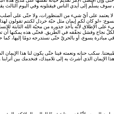
حتّى وإن اقتضى الأمرُ تقديمَ حياته نفسها على مذبح هذه البش
لَّم إلى أيدي الناس فيقتلونه وفي اليوم الثالث يقوم» (متّى ٧
يمانًا لا يعتمد على أيّ شيء من المنظورات، ولا حتّى على أصل
 يسوع: «لو كان لكم إيمان مثل حبّة خردل لكنتم تقولون لهذا 
ان كهذا لا يزعزعه شيء على الإطلاق لأنّه يأخذ جذوره من محبّة الله ال
لكلّ نجاح وفشل نحقّقه في الطريق. فحتّى هذه يمكنها أن تعطّ
ي مبادرة يسوع، أو بالحريّ حتّى نستدرجه دومًا إليها، كما
يعتنا. سكب حنانه ونعمته فينا حتّى يكون لنا هذا الإيمان الذي 
ا هذا الإيمان الذي أشرتَ به إلى تلاميذك، فنخدمك بين أتراب