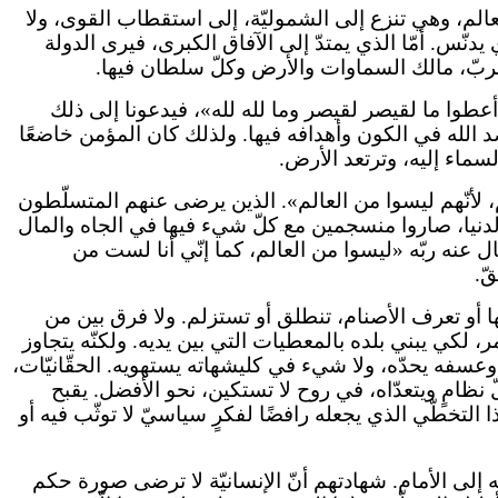
لعالم، وهي تنزع إلى الشموليّة، إلى استقطاب القوى، ولا
يدنّس. أمّا الذي يمتدّ إلى الآفاق الكبرى، فيرى الدولة
م الربّ، مالك السماوات والأرض وكلّ سلطان فيها.
أعطوا ما لقيصر لقيصر وما لله لله»، فيدعونا إلى ذلك
صد الله في الكون وأهدافه فيها. ولذلك كان المؤمن خاضعًا
لسماء إليه، وترتعد الأرض.
، لأنّهم ليسوا من العالم». الذين يرضى عنهم المتسلّطون
الدنيا، صاروا منسجمين مع كلّ شيء فيها في الجاه والمال
 عنه ربّه «ليسوا من العالم، كما إنّي أنا لست من
ّ.
ا أو تعرف الأصنام، تنطلق أو تستزلم. ولا فرق بين من
أمر، لكي يبني بلده بالمعطيات التي بين يديه. ولكنّه يتجاوز
وعسفه يحدّه، ولا شيء في كليشهاته يستهويه. الحقّانيّات،
 نظامٍ ويتعدّاه، في روح لا تستكين، نحو الأفضل. يقبح
ا التخطّي الذي يجعله رافضًا لفكرٍ سياسيّ لا توثّب فيه أو
ه إلى الأمام. شهادتهم أنّ الإنسانيّة لا ترضى صورة حكم