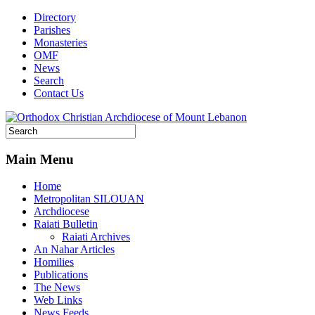
Directory
Parishes
Monasteries
OMF
News
Search
Contact Us
Main Menu
Home
Metropolitan SILOUAN
Archdiocese
Raiati Bulletin
Raiati Archives
An Nahar Articles
Homilies
Publications
The News
Web Links
News Feeds