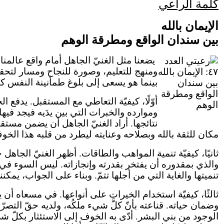
كلمة الراعي
الإيمان بالله
بين سندان الواقع ومطرقة الوهم
يضعنا مثل الغنيّ الجاهل أمام واقع عالمن
ومنهج للتعليم، وصورة للنجاح ومسار لتحق
بينما هو يسعى إلى بلوغ طمأنينة النفس ك
أوّلًا، كيفيّة التعاطي مع المستقبل. يدف
وموارده والخبرات التي بين يدَيه فيجد فيه
نتائجها. أراد الغنيّ الجاهل أن يضمن مست
مكان للثقة بالله وبصلاحه وعنايته ليطرد من قلبه هذا الخوف،
ثانيًا، كيفيّة تنمية المواهب والطاقات. أظهر الغنيّ الجاه
والذي بمقدوره أن يفتخر بقدرته وإنجازاته. ليس السوء في 
تنميتها والغاية التي من أجلها تتمّ. وبناء على الجواب، يمكن
ثالثًا، كيفيّة استخدام الخيرات على أنواعها. في مسعاه أن
وضمان حياته. قناعته بأنّ كلَّ شيء ملكُه، ولديه حقّ التصرّف 
الوجود من بني البشر. أدّى به الخوف إلى الاستئثار بكلّ 