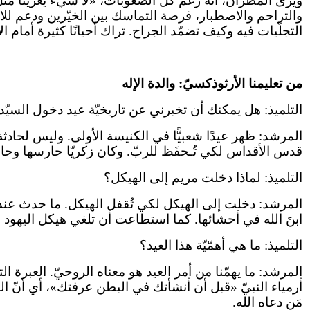
ويرى المطران، أنّه رغم كلّ الصعوبات، «لا شيء يعزّينا مثل
والتراحم والاصطبار، فرصة التماسك بين الخيّرين ودعم للاعت
التجلّيات فيه وكيف تضمّد الجراح. تراك أحيانًا كثيرة أمام
من تعليمنا الأرثوذكسيّ: والدة الإله
التلميذ: هل يمكنك أن تخبرني عن تاريخيّة عيد دخول السيّ
المرشد: ظهر عيدًا شعبيًّا في الكنيسة الأولى. وليس لحادثة
قدس الأقداس لكي تُـحفَظ للربّ. وكان زكريّا حارسها وحا
التلميذ: لماذا دخلت مريم إلى الهيكل؟
المرشد: دخلت إلى الهيكل لكي تُقفل الهيكل. ما حدث عند 
ابنَ الله في أحشائها. كما استطاعت أن تلغي هيكل اليهود ل
التلميذ: ما هي أهمّيّة هذا العيد؟
المرشد: ما يهمّنا من أمر العيد هو معناه الروحيّ. العبرة 
أرمياء النبيّ «قبل أن أنشأتك في البطن عرفتك»، أي أنّ اللهَ أ
مَن دعاه الله.