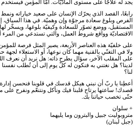
يجد له علاجًا على مستوى المادّيّات. أمّا المؤمن فيستخدم 
رابعًا، القصد الذي يحرّك الإنسان على صعيد خياراته ونمط ح
الفرص وبلوغ سعادة مرجوّة وإن وهميّة. في هذا السياق، إن ت
المستقبل، ووضع تصوّر للسعادة وكيفيّة بلوغها، ويسخّر لها
الاقتصاديّة وواقع شروط العمل، والتي تستدعي من المرء
على خلفيّة هذه العناصر الأربعة، يصير المثل فرصة للمؤمن 
ولا في التغنّي بالقنية مهما كان نوعها، أو الاستعلاء لجه
على المقلب الآخر، سؤال يطرح ذاته: هل نريد أن نعرف الله و
لنا؟
أعطِنا يا ربّ أن نبني هيكل قدسك في قلوبنا فنحسن إدار
قصدك! ساعتها يرتاح قلبنا فيك ونأكل ونتنعّم ونفرح على مائد
حتّى تخصب حياتنا بك.
+ سلوان
متروبوليت جبيل والبترون وما يليهما
(جبل لبنان)