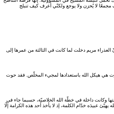
نّك تحمل كنيسة المسيح في المسؤوليّة. إنّها فرصة التناصح
 مجمعًا لا يُحزن ولا يوجع ولكنّي أعرف كيف تنبلج
إنّ العذراء مريم دخلت لما كانت في الثالثة من عمرها إلى
ارت هي هيكل الله باستعدادها لمجيء المخلّص. فقد حوت
ولتها وكانت داخلة في خطّة الله الخلاصيّة، حسبما جاء في
يهيّئ عبيدَه خدّام الكلمة، إذ لا يأخذ أحد هذه الكرامة إلّا