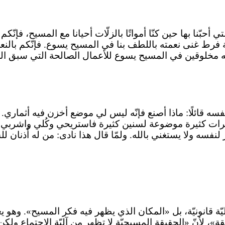
تي أحبّنا بها حين كنّا أمواتًا بالزلّات أحيانا مع المسيح، فإنّ
 فرط غنى نعمته باللطف بنا في المسيح يسوع. فإنّكم بالنعمة
نعُه مخلوقين في المسيح يسوع للأعمال الصالحة التي سبق الله ف
سه قائلًا: ماذا أصنع فإنّه ليس لي موضع أخزن فيه أثماري. ثم
رات كثيرة موضوعة لسنين كثيرة فاستريحي وكُلي واشربي وا
نفسه ولا يستغني بالله. ولمّا قال هذا نادى: من له أُذنان 
ّة قانونيّة، بل «المكان الذي يظهر فيه فكر المسيح». وهو ي
حقة»، لأنّ «الحقيقة المسيحيّة لا تظهر من آليّة الاجتماع 