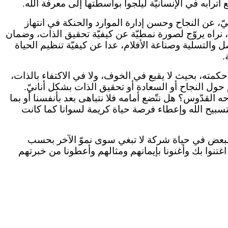
ترابه في الإنسانيّة ليلجوا بواسطتها إلى معرفة الله.
يّ، عن النجاح وحسن إدارة الموارد والحنكة في انتهاز
م، نراه يروّج لصورة نمطيّة عن كيفيّة تحقيق الذات، وضمان
 والتسلية وصناعة الأفلام، عدا عن كيفيّة تنظيم الحياة
.
حكمته، بحيث لا يقبع في الخوف، ولا في الاكتفاء بالذات،
 حول النجاح أو السعادة أو تحقيق الذات بشكل أنانيّ.
 القدّوس؟ هل نتّضع أمامه فلا نتباهى بعد بأنفسنا أو بما
مًا ما (لوقا ١٢: ٢٠ و٢١)؟ هل تصير كلّ الخيرات مجالًا لتسبيح الله وإعطاء فرصة حياة كريمة لسوانا كما كانت
البعض في حياة شركة لا تبغي سوى نموّ الآخر بحسب
 اغتنوا بك وأغنونا بإيمانهم ومثالهم وأعطونا من خبرتهم