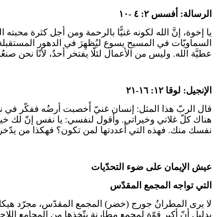
الرسالة: أفسس ٢: ٤ -١٠
يا إخوة، إنَّ الله لكونه غنيًّا بالرحمة ومن أجل كثرة محبته ال
السماويّات في المسيح يسوع ليُظهِرَ في الدهور المستقبلة
عطيَّة الله. وليس من الأعمال لئلّا يفتخر أحدٌ، لأنّا نحن ص
الإنجيل: لوقا ١٢: ١٦-٢١
قال الربّ هذا المثل: إنسان غنيّ أَخصبت أرضُه ففكّر في نف
هناك كلّ غلاتي وخيراتي. وأقول لنفسي: يا نفس إنّ لك خي
نفسك منك. فهذه التي أَعددتها لمن تكون؟ فهكذا من يدّخر ل
عيش الإيمان على ضوء التحدّيات
التي تواجه المجمع المقدّس
لا يرى المطرانُ جورج (خضر) المجمع المقدّس، مجرّد هيكلي
بدليل أنّ أكبر قوّة لمجمع مطارنة يتّخذها من المجامع اللا