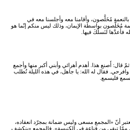
كم بالنعمة مُخَلَّصون، وأقامنا معه وأجلسنا معه في
 مُخَلَّصون بواسطة الإيمان، وذلك ليس منكم إنّما هو
أعدَّها لنَسلُكَ فيها.
ّ قال: أَصنع هذا. أهدم أهرائي وأبني أكبر منها وأجمع
فرحي. فقال له الله: يا جاهل، في هذه الليلة تُطلب
للسمع فليسمع.
عتبر أنّ «المجمع مسعى وليس ضمانة بمجرّد انعقاده،
ولكن ممّا تبقى من قناعة في الكنيسة». فالمجمع «ينكشف