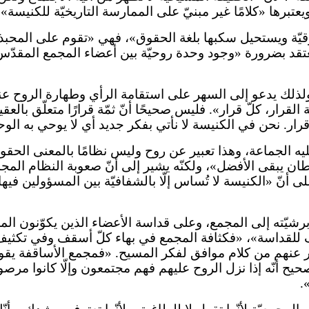
برها «كلامًا غير مبنيّ على الممارسة التاريخيّة للكنيسة».
قيّة ويستحيل سكبها بلغة الحقوق»، فهي «تقوم على المحبذ
ويعتقد بضرورة «وجود وحدة روحيّة بين أعضاء المجمع المقد
لذلك يدعو إلى السهر على استقامة الرأي وطهارة الروح عند
قرار، كلّ قرار». فليس صحيحًا أنّ ثمّة قرارًا متعلّق بالعق
ر. نحن في الكنيسة لا نأتي بفكر جديد أي لا يوحي به الوح
عليه الجماعة، وهذا تعبير عن روح وليس نظامًا بالمعنى الحقو
ان يبقى الأفضل»، ولكنّه يشير إلى أنّ صعوبة النظام المجمعي
ّ «الكنيسة لا تُساس إلّا بالشفافيّة بين المسؤولين فيها وا
 أبرشيّته إلى المجمع، وعلى قداسة الأعضاء الذين يكوّنون ا
للقداسة»، «فكثافة المجمع في بهاء كلّ أسقف وفي تكثيف البها
 عنهم من كلام موافق لفكر المسيح. «فمجمع الأساقفة يقوم 
ح أنّه إذا نزل الروح عليهم فهم مجتمعون وإلّا كانوا مرصوف
.