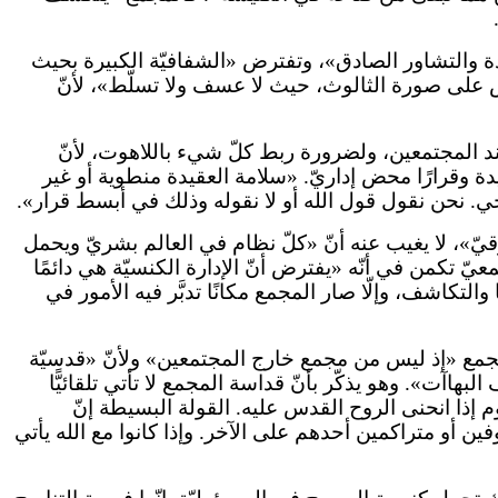
ة والتشاور الصادق»، وتفترض «الشفافيّة الكبيرة بحيث
ّس على صورة الثالوث، حيث لا عسف ولا تسلّط»، لأنّ
 المجتمعين، ولضرورة ربط كلّ شيء باللاهوت، لأنّ
يدة وقرارًا محض إداريّ. «سلامة العقيدة منطوية أو غير
ي. نحن نقول قول الله أو لا نقوله وذلك في أبسط قرار».
قيّ»، لا يغيب عنه أنّ «كلّ نظام في العالم بشريّ ويحمل
ّ تكمن في أنّه «يفترض أنّ الإدارة الكنسيّة هي دائمًا
لتكاشف، وإلّا صار المجمع مكانًا تدبَّر فيه الأمور في
لمجمع «إذ ليس من مجمع خارج المجتمعين» ولأنّ «قدسيّة
آت». وهو يذكّر بأنّ قداسة المجمع لا تأتي تلقائيًّا
إذا انحنى الروح القدس عليه. القولة البسيطة إنّ
ين أو متراكمين أحدهم على الآخر. وإذا كانوا مع الله يأتي