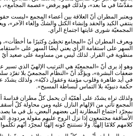
مقدَّسًا في ما بعد»، ولذلك فهو يرفض «عصمة المجامع»، ويعت
ويعتبر المطران أنّ العلاقة بين أعضاء المجمع «ليست حقو
ينتفي الكيد والحقد وإنشاء الكتل والشكّ وإلغاء الآخر»، 
المجمعيّة شورى غايتها اجتماع الرأي.
ويعرف المطران أنّ «المجامع تخطئ وكثيرًا ما أخطأت»، و
السهر على استقامة الرأي يعني أيضًا السهر على «استقامة ال
منطوية في القرار. لذلك ليس من مساومة على صعيد أيّ قرا
وهو إذ يرى أنّ «المجمعيّة هي الترتيب الإلهيّ الذي تسير 
ضعفات البشرة»، ويؤكّد أنّ «النظام المجمعيّ بلا تفرّد سلط
في أيد طاهرة وقلوب مؤمنة وعقول ذكيّة». ولذلك يشدّد على أن
حكمة دنيويّة بلا التماس لبساطة المسيح».
ولذلك تراه يشدّد على أهمّيّة أن يحمل كلُّ مطران قداسةَ
المجمع تأتي من الإلهام النازل عليه ومن محاولة كلّ أسقف 
بمجرّد اجتماع المطارنة إلى بعضهم البعض، بل في ما يصدر
الأساقفة مجتمعون إذا نزل الروح عليهم مقولة مردودة. الصحي
كلامهم كلامًا إلهيًّا. ولا نستنتج كونه إلهيًّا لمجرّد أنّهم تكلّموا»