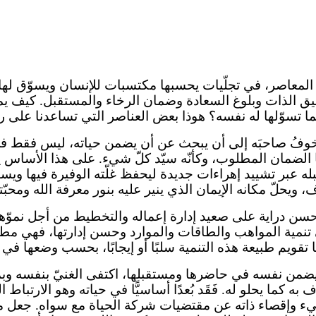
ا المعاصر، في تجلّيات يحسبها مكتسبات للإنسان ويسوّق لها
يق الذات وبلوغ السعادة وضمان الرخاء والمستقبل. كيف يمك
ما تسوّلها له نفسه؟ هوذا بعض العناصر التي تساعدنا على 
ع الخوفُ صاحبَه إلى أن يبحث عن أن يضمن حياته، ليس فقط ف
ا الضمان المطلوب، وكأنّه سيّد كلّ شيء. على هذا الأساس ي
قبله عبر تشييد إهراءات جديدة ليحفظ غلّته الوفيرة فيها و
 ويحلّ مكانه الإيمان الذي ينير عليه بنور معرفة الله ومحبّت
ل حسن دراية على صعيد إدارة إعماله والتخطيط من أجل نموّها.
تنمية المواهب والطاقات والموارد وحسن إدارتها، فهي مطلوب
نا تقويم طبيعة هذه التنمية سلبًا أو إيجابًا، بحسب وضعها في 
 يضمن نفسه في حاضرها ومستقبلها، اكتفى الغنيّ بنفسه وبما
به كما يحلو له. فَقَد بُعدًا أساسيًّا في حياته وهو الارتباط ا
شيء وإقصاء ذاته عن مقتضيات شركة الحياة مع سواه. جعل من