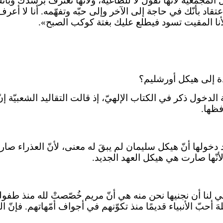
 المجمعيّة لأنّها تقول لا للطاغية، ولأنّها تعترف برشدك وبأ
قاد بأنّك في حاجة إلى الآخر وإلى حبّه وتفهّمه. أنا لا أعرف
 الأنا المقيت تسود فيطلع عليك بغتة كوكب الصبح».
دة إلى هيكل أورشليم؟
 الدخول ذكر في الكتاب الإلهيّ، إذ قالت التقاليد الشعبيّة 
فظها.
دخولها أنّ هيكل سليمان لم يبقَ له معنى، لأنّ العذراء ص
أنّها صارت هي هيكل العهد الجديد.
التي لنا أن نجنيها نحن منه هي أنّ مريم خُصّصتْ لله منذ طف
حبّ الأنبياء قديمًا منذ تكوّنهم في أجواف أمّهاتهم. فإنّ الله 