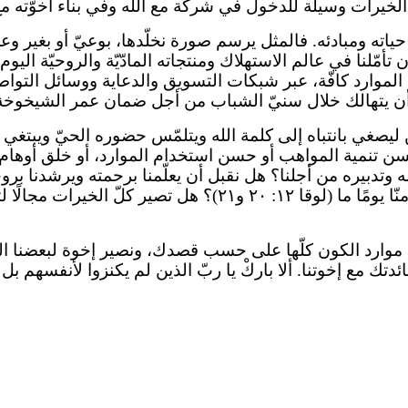
الخيرات وسيلة للدخول في شركة مع الله وفي بناء أخوّته مع أ
ياته ومبادئه. فالمثل يرسم صورة نخلّدها، بوعيّ أو بغير وع
أمّلنا في عالم الاستهلاك ومنتجاته المادّيّة والروحيّة اليو
 الموارد كافّة، عبر شبكات التسويق والدعاية ووسائل التواصل
 أن يتهالك خلال سنيّ الشباب من أجل ضمان عمر الشيخوخة
ليصغي بانتباه إلى كلمة الله ويتلمّس حضوره الحيّ ويبتغي 
ة حسن تنمية المواهب أو حسن استخدام الموارد، أو خلق أوهام
تدبيره من أجلنا؟ هل نقبل أن يعلّمنا برحمته ويرشدنا بروحه
لدينا؟ هل نغتني به فنكون له كلّ يوم إلى أن تُطلب نفسنا منّا يو
ة موارد الكون كلّها على حسب قصدك، ونصير إخوة لبعضنا 
تك مع إخوتنا. ألا باركْ يا ربّ الذين لم يكنزوا لأنفسهم بل