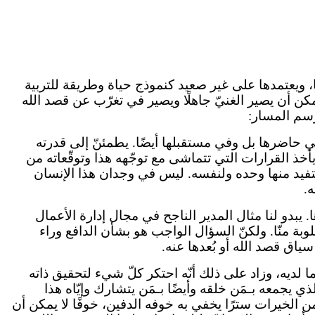
، ويعتمدها على غير صعيد كنموذج حياة وطريقة للتربية
ن أن يصير الغنيّ جاهلًا ويصير في تغرّب عن قصد الله
رسم المسار:
ي حاضرها بل وفي مستقبلها أيضًا. يطمئنّ إلى قدرته
أخذ القرارات التي تتماشى مع توجّهه هذا وتوقّعاته من
يستفيد منها وحده ولنفسه. ليس في وجدان هذا الإنسان
ه.
 يبدو لنا مثال المدير الناجح في مجال إدارة الأعمال
ة منّا. ولكنّ السؤال الواجب هو بشأن الدافع وراء
سياق قصد الله أو بُعدها عنه.
 لديه، وزاد على ذلك أنّه احتكر كلّ شيء لتحقيق ذاته
لذي يجمعه بـمَن خلقه وأيضًا بـمَن يتشارك وإيّاه هذا
 الخيرات سترًا يخفي به خوفه الدفين، خوفًا لا يمكن أن