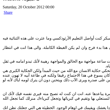
Saturday, 20 October 2012 00:00
Share
مبكر كنت أواصل التعليم الأرثوذكسي وما عثرت على هذه الثنائية فيه
هذا بدء فرح وان لم يكن الغبطة الكاملة. والى هذا انت في انتظار
 ساعة مواجهة مع الخالق والمواجهة رهيبة لأنك تبدو امامه في ثقل
ه.
حكي حكاية الانسان مع الله من حيث المبدأ ولكن الحكاية الكبرى هي
ان يسوع في هذا الاجتماع رقيقا ولكنه في طاعة أبيه لا تهون عنده
بن على صدره ويرى الآب ذلك ويتحنن دون ان يترك لومه اياك لأنه لو
مرة يباعدها عنه. انت ان كنت له تصبح منه فيرى نفسه فيك لأنك ان
تستعلي بها وتقيم في كبريائها وتجعل كبرياءك منزلك كما تجعل الله
جودا يغشك ويقيمك في اوهام الوجود. الخطيئة هي التي جعلتك تظن انك