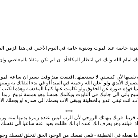
ينونة خاصة عند الموت ودينونة عامة في اليوم الأخير. في هذا الزمن ال
مام الله وانك في انتظار المكافأة ان لم تكن مثقلا بالمعاصي وان 
 نفسها لأن كنيستي لا تستعملها. اقتنعت منذ وقت يسير ان ساعة الموت
رك الأبدي ولو أعلن الله رحمته في المبدأ او في بدء التقائك به ومنتها
ضيا فهذه صورة عن الحقوق ولو تكلمت عنها كتبنا المقدسة وهذه الكتب ت
يح يأتي الى جانبك في التابوت ويكلمك همسا وهو همسة توبيخ. ربما ك
آب. انت تبقى عدوا بالخطيئة ويبقى الآب يضمك الى صدره او يجعلك الا
***
 قريبا. قربك ببهائك الروحي لأن الرب ليس عنده زمرة يدنيها منه وز
 قبلته وهو يعرف انك عنده او انك ظللت بعيدا عنه ساعيا الى نفسك ل
هذا ما نفعله في الخطيئة - تلغي نفسك من الوجود الحق لتخلق لنفسك و