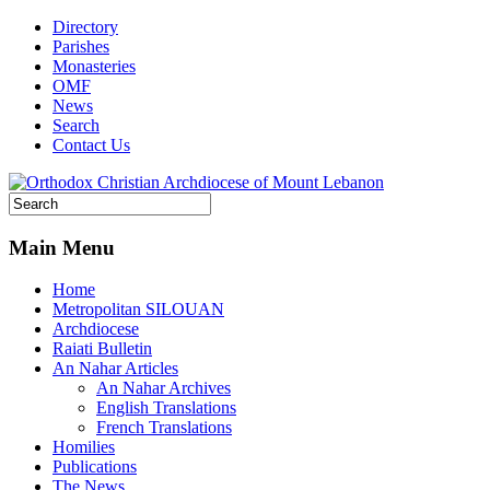
Directory
Parishes
Monasteries
OMF
News
Search
Contact Us
Main Menu
Home
Metropolitan SILOUAN
Archdiocese
Raiati Bulletin
An Nahar Articles
An Nahar Archives
English Translations
French Translations
Homilies
Publications
The News