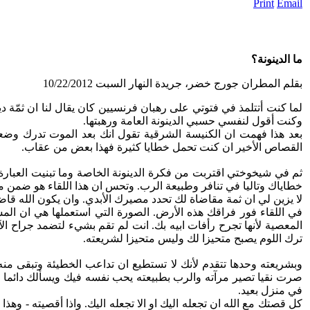
ما الدينونة؟
بقلم المطران جورج خضر، جريدة النهار السبت 10/22/2012
لما كنت أتتلمذ في فتوتي على رهبان فرنسيين كان يقال لنا ان ثمّة د
وكنت أقول لنفسي حسبي الدينونة العامة ورهبتها.
بعد هذا فهمت ان الكنيسة الشرقية تقول انك بعد الموت تدرك وضعك ا
القصاص الأخير ان كنت تحمل خطايا كثيرة فهذا بعض من عقاب.
ثم في شيخوختي اقتربت من فكرة الدينونة الخاصة وما تبنيت العبارة
خطاياك وتاليا في تنافر وطبيعة الرب. وتحس ان هذا اللقاء هو ضمن مصي
لا يزين لي ان ثمة مقاضاة لك تحدد مصيرك الأبدي. وان يكون الله قا
في اللقاء فور فراقك هذه الأرض. الصورة التي استعملها هي ان المس
المعصية لأنها تجرح رأفات ابيه بك. انت لم تقم بشيء لتضمد جراح ال
ترك اللوم يصبح متحيزا لك وليس متحيزا لشريعته.
وبشريعته وحدها تتقدم لأنك لا تستطيع ان تداعب الخطيئة وتبقى منه
صرت نقيا تصير مرآته والرب بطبيعته يحب نفسه فيك ويسألك دائما اذا
في منزل بعيد.
كل قصتك مع الله ان تجعله اليك او الا تجعله اليك. واذا أقصيته - و