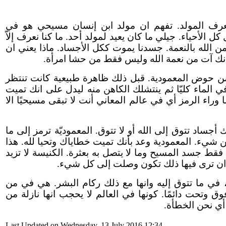
 تعرف المولد. تفهم ان مولد ابن إنسان مسيحي هو في
 كل الأحياء. جيلي ما كان يعيد لمولد أحد. ما كنا نعرف إلاّ
 من الله بالنعمة. جسدنا يموت ككل الأجساد. ماذا يعني ان
نك آت من نعمة الله وليس فقط من حشا امرأة.
 من حوض المعمودية. قبل ذلك ظاهرة طبيعية كانت تنتظر
 الماء كليّا ثم ينتشلك الكاهن منه ليدل على انك تميت
ما وراء الرمز أي في عالم المعاني أنت لا تبقى مسيحيًا الا
ك أجساد تتوق إلى الله أو لا تتوق. المعموديّة ترمز إلى ما
شيء. المعمودية وعد بأنك تميت خطاياك وتحيا لله. هذا
سة فقط جسد المسيح وما لا يتصل به بعثرة. الكنيسة لا تزيد
 ان ترى فيها ذلك تكون وصلت إلى كل شيء.
 في ما تتوق إليه وانها مع ذلك ركام البشر. هي في من
تحت دائمًا. كونها في العالم لا يحجب انها نازلة من
ا أي نحن الخطأة.
Last Updated on Wednesday, 13 July 2016 12:34