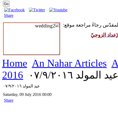
Share
المقدّس رجاءً مراجعة موقع:
عداد الزوجيّ
Home
An Nahar Articles
A
يد المولد ٠٧/٩/٢٠١٦
2016
عيد المولد ٠٧/٩/٢٠١٦
Saturday, 09 July 2016 00:00
Share