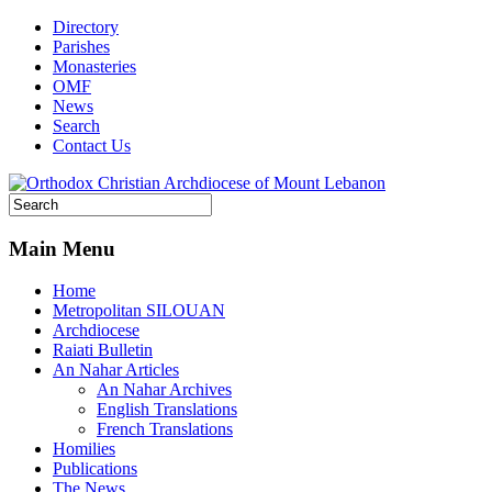
Directory
Parishes
Monasteries
OMF
News
Search
Contact Us
Main Menu
Home
Metropolitan SILOUAN
Archdiocese
Raiati Bulletin
An Nahar Articles
An Nahar Archives
English Translations
French Translations
Homilies
Publications
The News