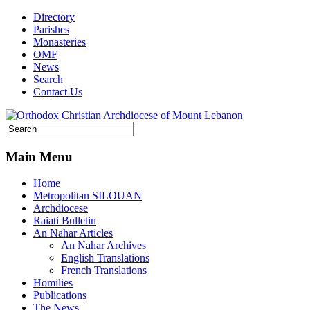
Directory
Parishes
Monasteries
OMF
News
Search
Contact Us
Main Menu
Home
Metropolitan SILOUAN
Archdiocese
Raiati Bulletin
An Nahar Articles
An Nahar Archives
English Translations
French Translations
Homilies
Publications
The News