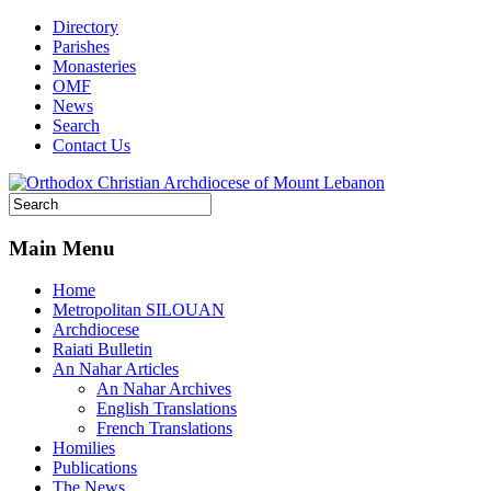
Directory
Parishes
Monasteries
OMF
News
Search
Contact Us
Main Menu
Home
Metropolitan SILOUAN
Archdiocese
Raiati Bulletin
An Nahar Articles
An Nahar Archives
English Translations
French Translations
Homilies
Publications
The News