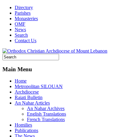
Directory
Parishes
Monasteries
OMF
News
Search
Contact Us
Main Menu
Home
Metropolitan SILOUAN
Archdiocese
Raiati Bulletin
An Nahar Articles
An Nahar Archives
English Translations
French Translations
Homilies
Publications
The News