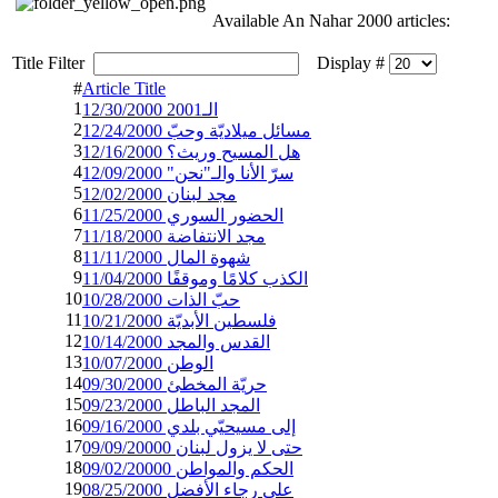
Available An Nahar 2000 articles:
Title Filter
Display #
#
Article Title
1
الـ2001 12/30/2000
2
مسائل ميلاديّة وحبّ 12/24/2000
3
هل المسيح وريث؟ 12/16/2000
4
سرّ الأنا والـ"نحن" 12/09/2000
5
مجد لبنان 12/02/2000
6
الحضور السوري 11/25/2000
7
مجد الانتفاضة 11/18/2000
8
شهوة المال 11/11/2000
9
الكذب كلامًا وموقفًا 11/04/2000
10
حبّ الذات 10/28/2000
11
فلسطين الأبديّة 10/21/2000
12
القدس والمجد 10/14/2000
13
الوطن 10/07/2000
14
حريّة المخطئ 09/30/2000
15
المجد الباطل 09/23/2000
16
إلى مسيحيّي بلدي 09/16/2000
17
حتى لا يزول لبنان 09/09/20000
18
الحكم والمواطن 09/02/20000
19
على رجاء الأفضل 08/25/2000