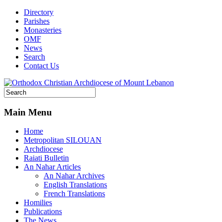
Directory
Parishes
Monasteries
OMF
News
Search
Contact Us
Main Menu
Home
Metropolitan SILOUAN
Archdiocese
Raiati Bulletin
An Nahar Articles
An Nahar Archives
English Translations
French Translations
Homilies
Publications
The News