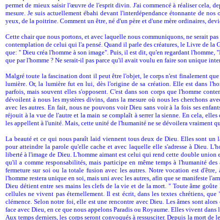
permet de mieux saisir l'œuvre de l'esprit divin. J'ai commencé à réaliser cela, d
mesure. Je suis actuellement ébahi devant l'interdépendance étonnante de nos o
yeux, de la poitrine. Comment un être, né d'un père et d'une mère ordinaires, dev
Cette chair que nous portons, et avec laquelle nous communiquons, ne serait pas int
contemplation de celui qui l'a pensé. Quand il parle des créatures, le Livre de la G
que: " Dieu créa l'homme à son image". Puis, il est dit, qu'en regardant l'homme, "Di
que par l'homme ? Ne serait-il pas parce qu'il avait voulu en faire son unique inter
Malgré toute la fascination dont il peut être l'objet, le corps n'est finalement que 
lumière. Or, la lumière fut en lui, dès l'origine de sa création. Elle est dans
parfois, mais souvent elles s'opposent. C'est dans son corps que l'homme contemp
dévoilent à nous les mystères divins, dans la mesure où nous les cherchons avec
avec les autres. En fait, nous ne pouvons voir Dieu sans voir à la fois ses enfants
réjouit à la vue de l'autre et la main se complaît à serrer la sienne. En cela, el
les appellent à l'unité. Mais, cette unité de l'humanité ne se dévoilera vraiment
La beauté et ce qui nous paraît laid viennent tous deux de Dieu. Elles sont un la
pour atteindre la parole qu'elle cache et avec laquelle elle s'adresse à Dieu. L
liberté à l'image de Dieu. L'homme aimant est celui qui rend cette double union e
qu'il a comme responsabilités, mais participe en même temps à l'humanité des au
fermeture sur soi ou la totale fusion avec les autres. Notre vocation est d'êt
l'homme restera unique en soi, mais uni avec les autres, afin que se manifeste l'a
Dieu détient entre ses mains les clefs de la vie et de la mort. " Toute âme goûte
cellules ne vivent pas éternellement. Il est écrit, dans les textes chrétiens, que
clémence. Selon notre foi, elle est une rencontre avec Dieu. Les âmes sont alors d
face avec Dieu, en ce que nous appelons Paradis ou Royaume. Elles vivent dans l'
Aux temps derniers, les corps seront convoqués à ressusciter. Depuis la mort de leu