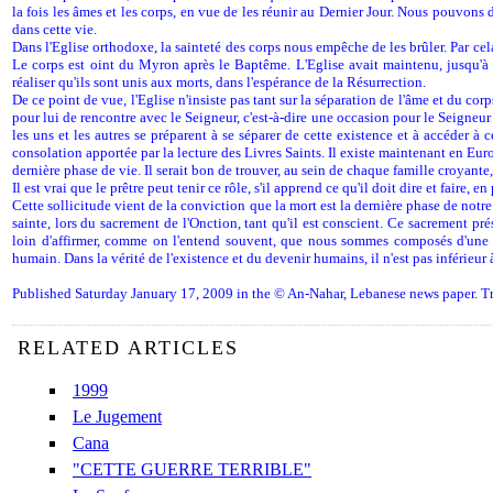
la fois les âmes et les corps, en vue de les réunir au Dernier Jour. Nous pouvons
dans cette vie.
Dans l'Eglise orthodoxe, la sainteté des corps nous empêche de les brûler. Par cel
Le corps est oint du Myron après le Baptême. L'Eglise avait maintenu, jusqu'à d
réaliser qu'ils sont unis aux morts, dans l'espérance de la Résurrection.
De ce point de vue, l'Eglise n'insiste pas tant sur la séparation de l'âme et du c
pour lui de rencontre avec le Seigneur, c'est-à-dire une occasion pour le Seigneur 
les uns et les autres se préparent à se séparer de cette existence et à accéder à 
consolation apportée par la lecture des Livres Saints. Il existe maintenant en Euro
dernière phase de vie. Il serait bon de trouver, au sein de chaque famille croyante
Il est vrai que le prêtre peut tenir ce rôle, s'il apprend ce qu'il doit dire et faire, en
Cette sollicitude vient de la conviction que la mort est la dernière phase de notre 
sainte, lors du sacrement de l'Onction, tant qu'il est conscient. Ce sacrement 
loin d'affirmer, comme on l'entend souvent, que nous sommes composés d'une mat
humain. Dans la vérité de l'existence et du devenir humains, il n'est pas inférieur 
Published Saturday January 17, 2009 in the © An-Nahar, Lebanese news paper. Tr
RELATED ARTICLES
1999
Le Jugement
Cana
"CETTE GUERRE TERRIBLE"