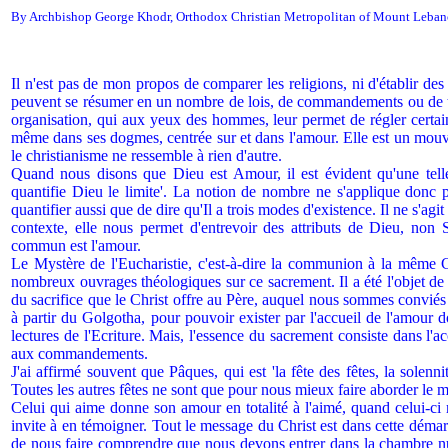
By Archbishop George Khodr, Orthodox Christian Metropolitan of Mount Leba
Il n'est pas de mon propos de comparer les religions, ni d'établir des p
peuvent se résumer en un nombre de lois, de commandements ou de tabous
organisation, qui aux yeux des hommes, leur permet de régler certaine
même dans ses dogmes, centrée sur et dans l'amour. Elle est un mouv
le christianisme ne ressemble à rien d'autre.
Quand nous disons que Dieu est Amour, il est évident qu'une tell
quantifie Dieu le limite'. La notion de nombre ne s'applique donc pas
quantifier aussi que de dire qu'Il a trois modes d'existence. Il ne s'ag
contexte, elle nous permet d'entrevoir des attributs de Dieu, non
commun est l'amour.
Le Mystère de l'Eucharistie, c'est-à-dire la communion à la même C
nombreux ouvrages théologiques sur ce sacrement. Il a été l'objet de b
du sacrifice que le Christ offre au Père, auquel nous sommes conviés à
à partir du Golgotha, pour pouvoir exister par l'accueil de l'amou
lectures de l'Ecriture. Mais, l'essence du sacrement consiste dans l'
aux commandements.
J'ai affirmé souvent que Pâques, qui est 'la fête des fêtes, la solennit
Toutes les autres fêtes ne sont que pour nous mieux faire aborder le my
Celui qui aime donne son amour en totalité à l'aimé, quand celui-ci
invite à en témoigner. Tout le message du Christ est dans cette démar
de nous faire comprendre que nous devons entrer dans la chambre nup