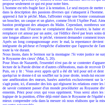
propose seulement ce qui est pour notre bien.
L'homme est très fragile face à la tentation. Le seul moyen de mettre 
dans la description des passions diverses qui s'attaquent à l'homme
apprend à fuir le péché. Mais, l'affronter exige une bonne connaissan
un bouclier, un casque et un glaive, comme l'écrit l'Apôtre Paul. Aim
bastion protégeant des attaques du Malin. Cependant, nombreux sont 
comme un mal. D'aucuns se complaisent dans l'avarice, la haine et l
remplacer cet amour par un autre, car l'édifice élevé par leurs soins d
une longue alliance avec le péché, viennent demander comment trouver
Après un long compagnonnage avec le mal, la repentance devient di
intégrante du pécheur et l'empêche d'admettre que l'approche de l'am
toute la vie durant.
Nous lisons, dans le Sermon sur la montagne :'Si votre justice ne sur
le Royaume des cieux' (Mat, 5, 20).
Pour Jésus de Nazareth, l'essentiel n'est pas de se contenter d'appar
lecture de la Parole divine et d'autres célébrations, mais de recevoir 
Puis, on y lit : 'Vous avez appris qu'il a été dit 'œil pour œil et den
quelqu'un te donne-t-il un soufflet sur la joue droite, tends-lui encore
une amélioration des mœurs, basées autrefois exclusivement sur la ve
s'agit point, ici, d'annuler des lois qui régissent les relations entre 
de savoir comment passer d'un monde procédurier au Royaume divin
ennemis. Priez pour ceux qui vous oppriment. Vous serez alors les f
logique de la punition, d'être déjà entré dans le Royaume de l'égalité
mieux comprendre cela dans la mesure où nous réalisons que la misér
est certes raisonnable.