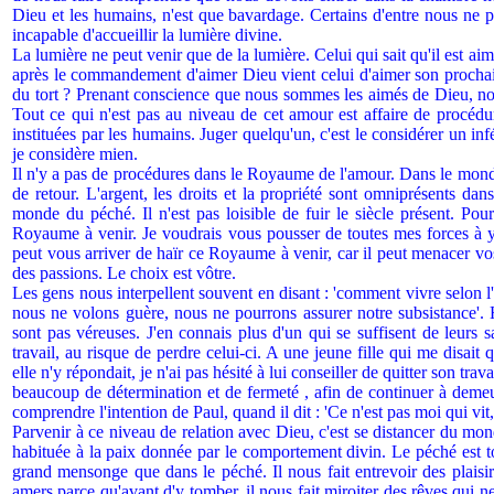
Dieu et les humains, n'est que bavardage. Certains d'entre nous ne p
incapable d'accueillir la lumière divine.
La lumière ne peut venir que de la lumière. Celui qui sait qu'il est ai
après le commandement d'aimer Dieu vient celui d'aimer son proc
du tort ? Prenant conscience que nous sommes les aimés de Dieu, n
Tout ce qui n'est pas au niveau de cet amour est affaire de procédur
instituées par les humains. Juger quelqu'un, c'est le considérer un infé
je considère mien.
Il n'y a pas de procédures dans le Royaume de l'amour. Dans le mond
de retour. L'argent, les droits et la propriété sont omniprésents d
monde du péché. Il n'est pas loisible de fuir le siècle présent. Pou
Royaume à venir. Je voudrais vous pousser de toutes mes forces à y 
peut vous arriver de haïr ce Royaume à venir, car il peut menacer vos 
des passions. Le choix est vôtre.
Les gens nous interpellent souvent en disant : 'comment vivre selon l
nous ne volons guère, nous ne pourrons assurer notre subsistance'. H
sont pas véreuses. J'en connais plus d'un qui se suffisent de leurs sa
travail, au risque de perdre celui-ci. A une jeune fille qui me disai
elle n'y répondait, je n'ai pas hésité à lui conseiller de quitter son tra
beaucoup de détermination et de fermeté , afin de continuer à demeure
comprendre l'intention de Paul, quand il dit : 'Ce n'est pas moi qui vit,
Parvenir à ce niveau de relation avec Dieu, c'est se distancer du mond
habituée à la paix donnée par le comportement divin. Le péché est to
grand mensonge que dans le péché. Il nous fait entrevoir des plaisi
amers parce qu'avant d'y tomber, il nous fait miroiter des rêves qui ne