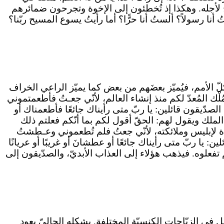
حُ لأجله. وهكذا إذ تُخطئون إلى الإخوة وتجرحون ضمائرهم
نا رسولاً؟ ألستُ أنا حرًّا؟ أما رأيتُ يسوع المسيح ربّنا؟
 الأمم، فيُميّز بعضَهم من بعض كما يميّز الراعي الخراف
لْك المُعدّ لكم منذ إنشاء العالم، لأنّي جعـتُ فأطعمتموني
لصدّيقون قائلين: يا ربّ متى رأيناك جائعًا فأطعمناك أو
الملك ويقول لهم: الحقّ أقول لكم بما أنّكم فعلتم ذلك
عدّة لإبليس وملائكته، لأنّي جعتُ فلم تُطعموني وعـطشتُ
: يا ربّ متى رأيناك جائعًا أو عطشانَ أو غريبًا أو عريانًا
م تفعلوه. فيذهب هؤلاء إلى العذاب الأبديّ، والصدّيقون إلى
 في الزيّاحات الكنسيّة المختلفة. بشكله الحاليّ يعود