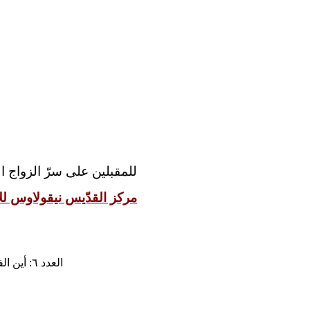
للمقبلين على سرّ الزواج 
مركز القدّيس نيقولاوس للإ
العدد ٦: أين الفقير؟ أين الجائع؟