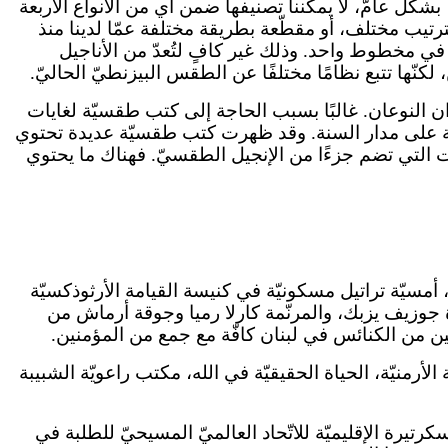
كل عامّ، لا يمكننا تصنيفها ضمن أي من الأنواع الأربعة
بترتيب مختلف، أو مقطّعة بطريقة مختلفة عمّا لدينا منذ
ي مخطوط واحد. وذلك غير كافٍ لتُعدّ من الأناجيل
، لكنّها تتبع نظامًا مختلفًا عن الطقس البيزنطيّ الحاليّ.
ظهر هذان النوعان. غالبًا بسبب الحاجة إلى كتب طقسيّة لغايات
وميّة على مدار السنة. وقد ظهرت كتب طقسيّة عديدة تحتوي
ت التي تضم جزءًا من الإنجيل الطقسيّ. فهناك ما يحتوي
المسيحيّين، أمسيّة تراتيل مسكونيّة في كنيسة القيامة الأرثوذكسيّة
يادة جوزيف يزبك، والمرنّمة كارلا رميا وجوقة أرماش من
كيّين من الكنائس في لبنان كافّة مع جمع من المؤمنين.
أرمنيّة، الحياة الحقيقيّة في الله، مكتب راعويّة الشبيبة
رتيرة الإقليميّة للاتّحاد العالميّ المسيحيّ للطلبة في