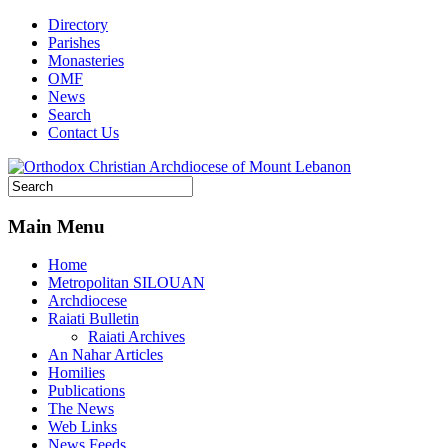
Directory
Parishes
Monasteries
OMF
News
Search
Contact Us
Main Menu
Home
Metropolitan SILOUAN
Archdiocese
Raiati Bulletin
Raiati Archives
An Nahar Articles
Homilies
Publications
The News
Web Links
News Feeds