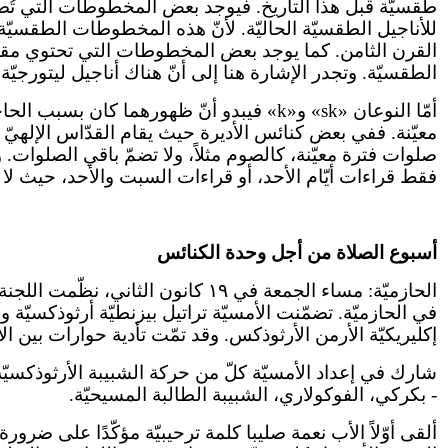
طقسيّة قبل هذا التاريخ. فيوجد بعض المخطوطات التي تُصنّ
للأناجيل الطقسيّة الحاليّة. لأنّ هذه المخطوطات الطقسيّة ا
القرن الثامن. كما يوجد بعض المخطوطات التي تحتوي مقاطع
الطقسيّة. وتجدر الإشارة هنا إلى أنّ هناك أناجيل ليتورجيّة ثن
أمّا النوعان «sk» و«k» فيبدو أنّ ظهورهم
معيّنة. ففي بعض كنائس الأديرة حيث يقام القدّاس الإلهيّ 
صلوات فترة معيّنة، كالصوم مثلاً، ولا تضمّ باقي الصلوات
فقط قراءات أيّام الأحد، أو قراءات السبت والأحد، حيث لا تقا
أسبوع الصلاة من أجل وحدة الكنائس
الحازميّة: مساء الجمعة في ١٩ كانو
في الحازميّة. تضمّنت الأمسيّة تراتيل بيزنطيّة أرثوذكسيّة و
إكليريكيّة الأرمن الأرثوذكس. وقد تمّت تأدية حوارات بين ال
شارك في إعداد الأمسيّة كلّ من حركة الشبيبة الأرثوذكسيّة، 
- بكركي، الفوكولاري، الشبيبة الطالبة المسيحيّة.
ألقى أوّلاً الأب نعمة صليبا كلمة ترحيبيّة مؤكّدًا على ضرو