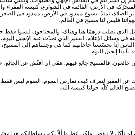
إن اشتركتم في القدّاس الإلهيّ والصلوات، ولكنّي سألتكم إ
ة المتحرّكة في الأرض، القائمة في الشوارع، كنيسة الفقراء 
 الصلاة، نمتدّ. يسوع ممدود في الأرض، ممدود في الصحراء،
هواتنا فليس لنا مسيح في العالم.
ئل الذي يطلب درهمًا هنا وهناك، والمحتاجون ليسوا فقط جارن
نه في وسائل الإعلام. الفقير الذي تحدّث عنه الإنجيل اليوم، 
ء الناس إذا تحسّسنا حاجاتهم كما هي وجلبناهم إلى المسيح،
فّذنا إنجيل اليوم.
جائعون. فالمسيح جائع فيهم. همّي أن أفتّش عن الجائع، عن 
بحث عن الفقير لنعرف كيف نمارس الصوم. الصوم ليس فقط با
ح العالم كلّه حولنا كنيسة الله.
يد وإن لم نأكل لا ننقص. ولكن انظروا ألاّ يكون سلطانكم هذا معثر