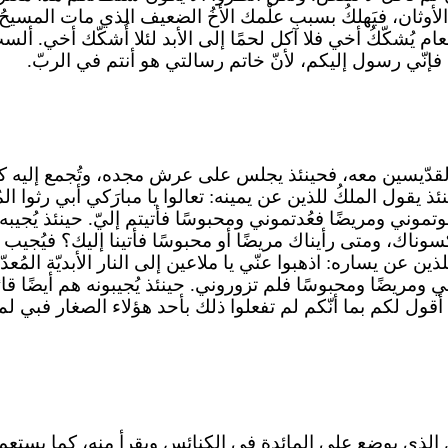
 الأوثان، فيَهلكُ بسبب علْمك الأخُ الضعيف الذي مات المسي
شكّكُ أخي فلا آكل لحمًا إلى الأبد لئلا أُشكّك أخي. ألستُ أ
فإنّي رسول إليكم، لأنّ خاتم رسالتي هو أنتم في الربّ.
القدّيسين معه، فحينئذ يجلس على عرش مجده، وتُجمع إليه كلّ
يقول الملكُ للذين عن يمينه: تعالوا يا مبارَكي أبي رثوا المُ
ني ومريضًا فعُدتموني ومحبوسًا فأتيتم إليّ. حينئذ يُجيبه ا
سوناك، ومتى رأيناك مريضًا أو محبوسًا فأتينا إليك؟ فيُجيب 
ذين عن يساره: اذهبوا عنّي يا ملاعين إلى النار الأبديّة المُ
مريضًا ومحبوسًا فلم تزوروني. حينئذ يُجيبونه هم أيضًا قائلين
ّ أقول لكم بما أنّكم لم تفعلوا ذلك بأحد هؤلاء الصغار فبي ل
يل الذي يوضع على المائدة في الكنائس ويقرأ منه، كما يستعمل