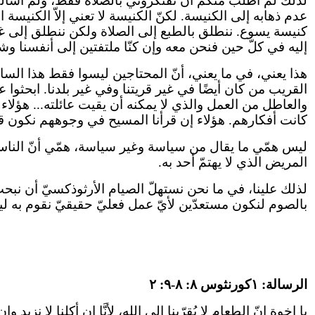
لذلك لم أطلب منكم أن تفتكروني بالصلاة فقط، ولم أسألكم 
عدم ذهابه إلى الكنيسة. لكنّ الكنيسة لا تعني إلاّ الكنيس
كنيسة يسوع. ننطلق بالطبع إلى الصلاة ولكن ننطلق إلى غير
إليه في كلّ حين فنحن معه وإن كنّا ملتفتين إلى أنفسنا وش
هذا يعني، في ما يعني، أنّ المحتاجين ليسوا فقط هذا السا
القريب من كان أيضًا في غير قريتنا وفي غير بلدنا. ابحثوا ع
والعاطل من العمل والذي لا يمكنه أن يقيت عائلته... هؤلا
كانت أفكارهم. هؤلاء إن قرأنا المسيح في وجوههم نكون قد ن
ليس همّي ما يقال من سياسة وغير سياسة، همّي أنّ الناس 
المريض الذي لا يهتمّ أحد به.
لذلك علينا، في ما نحن نستهلّ الصيام الأرثوذكسيّ أن ن
بالصوم لنكون مستعدّين لأيّ عمل فعليّ حقيقيّ نقوم به ليصب
الرسالة: ١كورنثوس ٨: ٨-٩: ٢
يا إخوة إنّ الطعام لا يُقرّبنا إلى الله، لأنَّا إن أكلنا لا نز