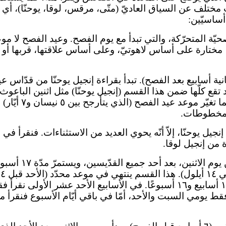
ب مختلف عن السياق العاديّ (متّى، مرقس، لوقا، يوحنّا)، أي 
أساسيّين:
فصحيّة المتحرّكة، والتي تبدأ مع يوم الفصح. وعيد الفصح لا
، مختارة على أساس لاهوتيّ، وعلى أساس علاقتها، قربها أو ب
ية أسابيع بعد الفصح). تبدأ بقراءة إنجيل يوحنّا من قدّاس ع
اد تقع كلّها ضمن هذا القسم (إنجيل يوحنّا) مثل اثنين البا
الملاحظة المهمّة 
المخطوطات.
جيل يوحنّا، إلاّ أنّه يحوي العديد من الاستثناءات. فنقرأ ف
 من إنجيل لوقا.
إنجيل متّى: من أ
لذلك فعدد القراءات التي تقرأ من هذا القسم تتراوح بين ١٠ أسابيع و١٦ أسبوعًا.
 ولغاية ١٦ نقرأ من إنجيل متّى فقط يومي السبت والأحد، أمّا في باقي أيّام