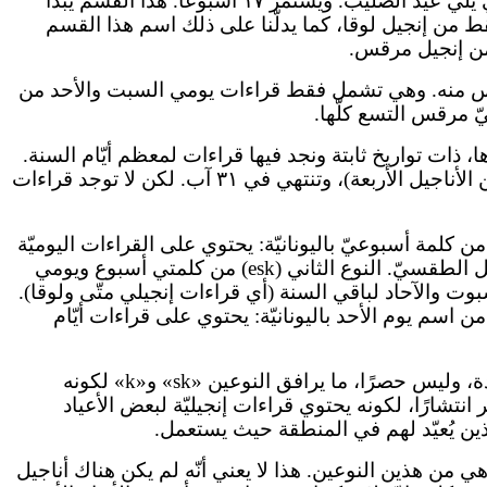
إنجيل لوقا: من عيد الصليب (١٤ أيلول) حتّى بدء الصوم الكبير (٦ أسابيع قبل الفصح). يبدأ من يوم الاثنين بعد الأحد الذي يلي عيد الصليب. ويستمرّ ١٧ أسبوعًا. هذا القسم يبدأ
بيع الأحد عشر الأولى نقرأ فقط من إنجيل لوقا، كما يدلّنا على ذلك اسم هذا القسم
خامس منه. وهي تشمل فقط قراءات يومي السبت والأحد من
يّ مرقس التسع كلّها.
دها، ذات تواريخ ثابتة ونجد فيها قراءات لمعظم أيّام السنة.
تبدأ السنة الكنسيّة في الأوّل من شهر أيلول، هنا يوجد لكلِّ عيد من الأعياد السيّديّة وأعياد القدّيسين قراءته الخاصّة (من الأناجيل الأربعة)، وتنتهي في ٣١ آب. لكن لا توجد قراءات
خيًّا، هناك أربعة أنواع من الإنجيل الطقسيّ، جاءت بحسب محتوى القسم الأوّل (أي السنكساريون): النوع الأوّل (e) من كلمة أسبوعيّ باليونانيّة: يحتوي على القراءات اليوميّة
لكلّ السنة، من أحد الفصح حتّى السبت العظيم. أي أنّه يحتوي القراءات اليوميّة للأقسام الأربعة التي يتألّف منها الإنجيل الطقسيّ. النوع الثاني (esk) من كلمتي أسبوع ويومي
لسبوت والآحاد لباقي السنة (أي قراءات إنجيلي متّى ولوقا).
 الثالث (sk) من اسمي يومي السبت والأحد باليونانيّة: يحتوي قراءات السبوت والآحاد لكلّ السنة. النوع الرابع (k) من اسم يوم الأحد باليونانيّة: يحتوي على قراءات أيّام
)، فيوجد نوعان أساسيّان: المنولوجيون المطوّل، وهو عادة، وليس حصرًا، ما يرافق النوعين «sk» و«k» لكونه
ر انتشارًا، لكونه يحتوي قراءات إنجيليّة لبعض الأعياد
و الذين يُعيّد لهم في المنطقة حيث يستعمل.
لثامن، هي من هذين النوعين. هذا لا يعني أنّه لم يكن هناك أناجيل