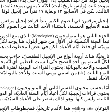
الثالث. لكن في الأسابيع ١٣ ولغاية ١٧ نقرأ من إنجيل لوقا فقط يومي السبت والأحد، أمّا في باقي أيّام الأسبوع فنقرأ من إنجيل مرقس.
إنجيل مرقس: في الصوم الكبير. تبدأ قراءة إنجيل مرقس ف
هذه الأسابيع الخمسة، باستثناء الأحد الثالث من الصوم الكبي
الجزء الثاني هو المنولوجيون (
): الذي يتبع الدور
Menologion
يوميّة، أي فقط أيّام الأعياد. لكن في بعض المخطوطات هن
السبت والأحد باليونانيّة: يحتوي القراءات اليوميّة لفترة ا
الآحاد فقط.
أمّا بحسب محتوى القسم الثاني أي المنولوجيون (
nologion
يحتوي قراءات إنجيليّة لكلّ أعياد أيّام السنة العاديّة، أو ال
الثابتة، وليس كلّها. وهو لذلك يقتصر على الأعياد السيّديّة، و
النوعان «e» و«esk» هما الأقدم تاريخيًّا. فم