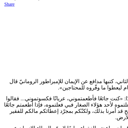
Share
ي، كتبها مدافع عن الإيمان للإمبراطور الرومانيّ قال
 ليعطوا ما وفّروه للمحتاجين».
ا: «كنت جائعًا فأطعمتموني، عريانًا فكسوتموني... فقالوا
علتموه لأحد هؤلاء الصغار فبي فعلتموه، فإذا أطعمتم جائعًا
قد أمرنا بذلك، ولكنّكم بمجرّد إعطائكم مالكم للفقير
لأرض.