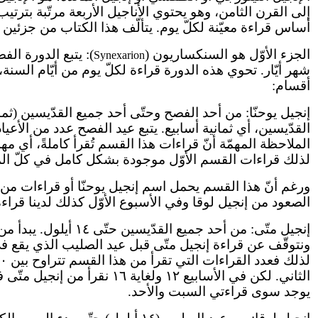
إلى القرن الثامن، وهو يحتوي الأناجيل الأربعة مرتّبة بترتي
أساس قراءة معيّنة لكلّ يوم. يتألّف هذا الكتاب من جزئين 
الجزء الأوّل هو السنكساريون (
): يتبع الدورة ال
Synexarion
شهر أيّار. تحوي هذه الدورة قراءة لكلّ يوم من أيّام السنة
أقسام:
إنجيل يوحنّا: من أحد الفصح وحتّى أحد جميع القدّيسين (ثمان
القدّيسين، أي ثمانية أسابيع. يتبع عيد الفصح عدد من الأعي
لذلك قراءات القسم الأوّل موجودة بشكل كامل في كلّ 
ورغم أنّ هذا القسم يحمل اسم إنجيل يوحنّا أو قراءات من إن
الصعود من إنجيل لوقا وفي الأسبوع الأوّل كذلك لدينا قراءة
الثاني. لكن في الأسابيع ١٢
يوجد سوى قراءتي السبت والأحد.