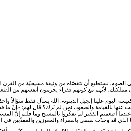
لصوم. نستطيع أن نتقصّاه من وثيقة مسيحيّة من القرن الثان
ي مملكتك، لأنّهم مع كونهم فقراء يحرمون أنفسهم من الطعام
يسة اليوم علينا إنجيل الدينونة. الله يسأل فقط سؤالاً واحدً
يّبت عنها بالقيامة والصعود، نحن لم نَرك؟ قال لهم: «إنّ ما ف
ا أطعمتم الفقير لم تفكّروا بالمسيح وما قلتم إنّ المسيح 
إنا الذي قد وحدّت نفسي بالفقراء والمعوزين والمعذّبين في ا