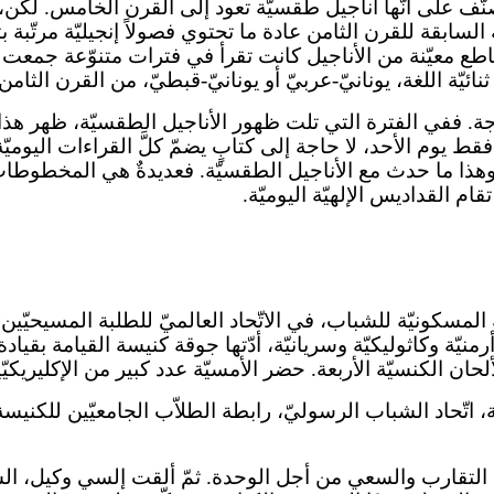
ف على أنّها أناجيل طقسيّة تعود إلى القرن الخامس. لكن، بش
لسابقة للقرن الثامن عادة ما تحتوي فصولاً إنجيليّة مرتّبة 
 معيّنة من الأناجيل كانت تقرأ في فترات متنوّعة جمعت ف
ائيّة اللغة، يونانيّ-عربيّ أو يونانيّ-قبطيّ، من القرن الثامن
ا كان بسبب الحاجة. ففي الفترة التي تلت ظهور الأناجيل الطقسيّة، 
فقط يوم الأحد، لا حاجة إلى كتابٍ يضمّ كلَّ القراءات الي
. وهذا ما حدث مع الأناجيل الطقسيّة. فعديدةٌ هي المخطوطا
م القداديس الإلهيّة اليوميّة.
ن الثاني، نظّمت اللجنة المسكونيّة للشباب، في الاتّحاد العالميّ للطلبة 
أرمنيّة وكاثوليكيّة وسريانيّة، أدّتها جوقة كنيسة القيامة بق
ألحان الكنسيّة الأربعة. حضر الأمسيّة عدد كبير من الإكليري
اتّحاد الشباب الرسوليّ، رابطة الطلاّب الجامعيّين للكنيسة ال
رة التقارب والسعي من أجل الوحدة. ثمّ ألقت إلسي وكيل، السك