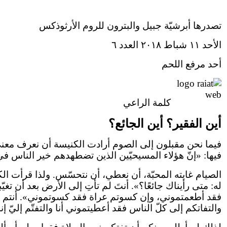
تصدرها أبرشيّة جبيل والبترون للروم الأرثوذكس
الأحد ١١ شباط ٢٠١٨ العدد ٦
أحد مرفع اللحم
كلمة الراعي
أين الفقير؟ أين الجائع؟
فيما نحن مقبلون إلى الصوم أرادت الكنيسة أن نعرف معنى ا
فيها: «إنّ هؤلاء المسيحيّين الذين تضطهدهم خير الناس ف
الصيام غايته المحبّة، أن نعطي، أن نتحسّس. ولذا قرأت الكن
له: متى رأيناك جائعًا؟». أنتَ لم تأتِ إلى الأرض بعد أن تغ
فقد أطعمتموني، وإن كسوتم عراة فقد كسوتموني». أنتم عندم
والتفاتكم إلى كلّ الناس فقد أعطيتموني أنا والتفتّم إليّ 