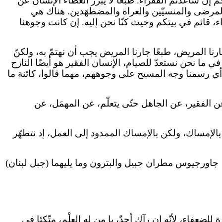
ن ساعدتم الفقراء. طبعًا لا يبرّر العطاء الإنسان عن
والمرضى والمنسيّين والعراة والمضطهَدين. هناك هي
 قائم في بيتكم وحيث كنّا نحن إليه. إن كانت وجوهنا
ا المريض، طبعًا جارنا المريض يجب أن نهتمّ به، ولكنّ
في ما نحن نستعدّ للصيام، الإنسان الفقير هو أيضًا النازح
 أي رسمنا وجه المسيح على وجوههم، مهما قالوا، كائنة ما
الفقير، عن الجاهل حتّى يتعلّم، عن المهمَل، عن
لإمساك، ولكن بالإمساك الممدود إلى العمل، إذ نتطهّر
جاورجيوس مطران جبيل والبترون وما يليهما (جبل لبنان)
ة للضعفاء، لأنّه إن رآك أحدٌ، يا من له العلْم، متّكئا في