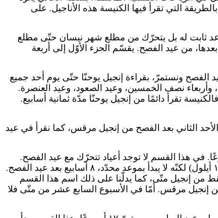
بالطريقة التي تقرأ فيها الكنيسة هذه الأناجيل. على
 موعد ثابت له بل يتحرّك من مطلع شهر نيسان حتّى مطلع
عدها، من عيد الفصح. يقسّم الجزء الأوّل إلى أربعة
يد الفصح ونستمرّ، بقراءة إنجيل يوحنّا حتّى يوم أحد جميع
عوث، وأربعاء نصف الخمسين، وعيد الصعود، وعيد العنصرة.
أنّ قراءات هذا القسم تُقرأ كاملةً، أي مهما تغيّر موعد عيد الفصح (الذي يتأرجح بين ٥ نيسان و٧ أيّار) فالكنيسة تقرأ دائمًا من إنجيل يوحنّا مدّة ثمانية أسابيع.
ي الأحد الثاني بعد الفصح من إنجيل مرقس، كما نقرأ في عيد
حد جميع القدّيسين حتّى ١٤ أيلول. يبدأ من يوم الاثنين، بعد أحد جميع القدّيسين، ويستمرّ مدّة ١٧ أسبوعًا. في هذا القسم لا توجد أعياد تتحرّك مع عيد الفصح.
ونتوقّف عن قراءة إنجيل متّى قبل عيد الصليب الذي يقع في ١٤ أيلول). هذا القسم ينتهي في موعد محدّد (الأحد قبل ١٤ أيلول) لكنّه لا يبدأ بموعد محدّد، ٨ أسابيع بعد عيد الفصح.
 في الأسابيع الأحد عشر الأولى نقرأ فقط من إنجيل متّى، كما يدلّنا على ذلك اسم هذا القسم
 الأسبوع فنقرأ من إنجيل مرقس. أمّا في الأسبوع السابع عشر من متّى فلا