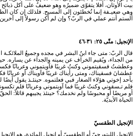
بيت الأوثان، أفلا يتقوّى ضميرُه وهو ضعيفٌ على أكل ذبائح
وهي ضعيـفة إنما تُخطئون إلى المسيح. فلذلك إن كان الطعام يُ
ألستم أنتم عملي في الربّ؟ وإن لم أكن رسولاً إلى آخرين 
الإنجيل: متّى ٢٥: ٣١-٤٦
قال الربّ: متى جاء ابنُ البشر في مجده وجميعُ الملائكـة 
من الجداء، ويُقيم الخراف عن يمينه والجداء عن يساره. حينئذ 
وعطشتُ فسقيتموني وكنتُ غريبًا فآويتموني وعريانًا فكسوتمو
عطشانَ فسقيناك، ومتى رأيناك غريبًا فآويناك أو عريانًا فك
بأحد إخوتي هؤلاء الصغار فبي فعلتموه. حينئـذ يقول أيضًا لل
فلم تـسقوني وكنتُ غريبًا فما آويتموني وعريانًا فلم تكسوني و
أو مريضًا أو محبوسًا ولم نخدمك؟ حينئذ يجيبهم قائلاً: الحق
الحياة الأبديّة.
الإنجيل الطقسيّ
الإنجيل الليتورجيّ أو الطقسيّ أو إنجيل المائدة، هو الإنج