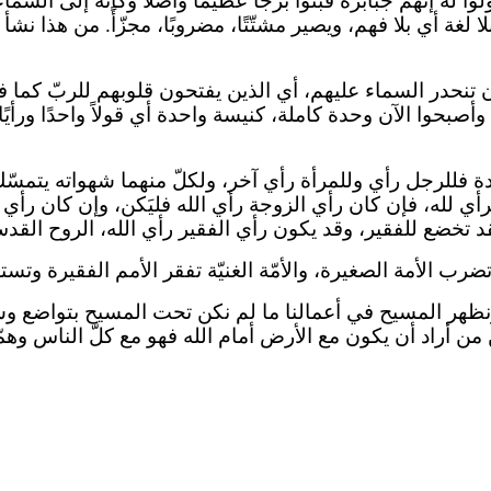
وا له إنّهم جبابرة فبنوا برجًا عظيمًا واصلاً وكأنّه إلى الس
لا لغة أي بلا فهم، ويصير مشتّتًا، مضروبًا، مجزّأً. من هذا ن
ن أن تنحدر السماء عليهم، أي الذين يفتحون قلوبهم للربّ كما
أصبحوا الآن وحدة كاملة، كنيسة واحدة أي قولاً واحدًا ورأيً
ة فللرجل رأي وللمرأة رأي آخر، ولكلّ منهما شهواته يتمسّك ب
رأي لله، فإن كان رأي الزوجة رأي الله فليَكن، وإن كان رأي 
فقد تخضع للفقير، وقد يكون رأي الفقير رأي الله، الروح ال
ضرب الأمة الصغيرة، والأمّة الغنيّة تفقر الأمم الفقيرة وتس
لآخرين ونظهر المسيح في أعمالنا ما لم نكن تحت المسيح بتواض
 أراد أن يكون مع الأرض أمام الله فهو مع كلّ الناس وهمّ