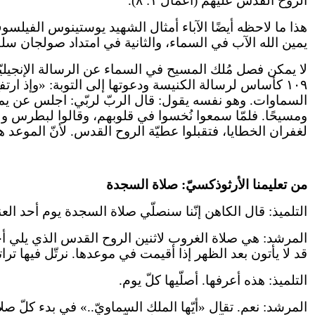
الروح القدس عليهم (أعمال ١: ٨).
هذا ما لاحظه أيضًا الآباء أمثال الشهيد يوستينوس الفيلسو
يمين الله الآب في السماء، والثانية في امتداد صولجان سل
لا يمكن فصل مُلك المسيح في السماء عن الرسالة الإنجيلي
١٠٩ كأساس لرسالة الكنيسة ودعوتها إلى التوبة: «وإذ ار
السماوات. وهو نفسه يقول: قال الربّ لربّي: اجلس عن يميني
ومسيحًا. فلمّا سمعوا نُخسوا في قلوبهم، وقالوا لبطرس ول
لغفران الخطايا، فتقبلوا عطيّة الروح القدس. لأنّ الموعد هو لكم 
من تعليمنا الأرثوذكسيّ: صلاة السجدة
التلميذ: قال الكاهن إنّنا سنصلّي صلاة السجدة يوم أحد الع
المرشد: هي صلاة الغروب لاثنين الروح القدس الذي يلي أ
قد لا يأتون بعد الظهر إذا أقيمت في موعدها. نرتّل فيها ترات
التلميذ: هذه أعرفها. أصلّيها كلّ يوم.
المرشد: نعم. تقال «أيّها الملك السماويّ..» في بدء كلّ صلا