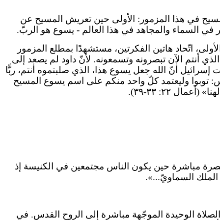
 المسيح في هذا المزمور: الأولى حين تعريش المسيح عن
 في السماء والمجاهد في هذا العالم - يسوع هو الربّ.
لى، اتّحاد هاتين الفكرتين، مستشهدًا بمطلع المزمور
لذي أنتم الآن تبصرونه وتسمعونه. لأنّ داود لم يصعد إلى
سرائيل أنّ الله جعل يسوع هذا، الذي صلبتموه أنتم، ربًّا
رس: توبوا وليعتمد كلّ واحد منكم على اسم يسوع المسيح
ال ٢٢: ٣٣-٣٩).
عنصرة مباشرة حين يكون الناس مجتمعين في الكنيسة إذ
 الملك السماويّ...».
ها الصلاة الوحيدة الموجّهة مباشرة إلى الروح القدس. في