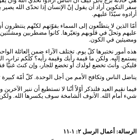
هي حادثة برج بابل كيف أنّ الناس أرادوا تحدّي الله وأن يقول
سفر التكوين أراد أن يقول إنّ الإنسان إذا تحدّى الله يصير ب
أرادوه سيّدًا عليهم.
أمّا الذين لا يتطلّعون إلى السماء بقوّتهم لكنّهم ينتظرو
عليهم وتحلّ في قلوبهم وتغيّرها. كانوا مضطربين ومشتّتين و
ومضيئين في الكون.
هذه أمور نختبرها كلّ يوم. تختلف الآراء ضمن العائلة الواحد
يستمع إليه. ولكن ما قيمة رأيك وقيمة رأيه؟ كلّكم تراب، ال
فليكن. وأنتَ تخضع لولدك أو تخضع للجار، وإن كنتَ غنيًّا 
يناضل الناس وتكافح الأمم من أجل الوحدة. كلّ أمّة كبيرة ت
فيما نقيم العيد فلنذكر أوّلاً أنّنا لا نستطيع أن ننير ا
شيء أمام الله. الأنوف الشامخة سوف يكسرها الله. ولكن من
الرسالة: أعمال الرسل ٢: ١-١١