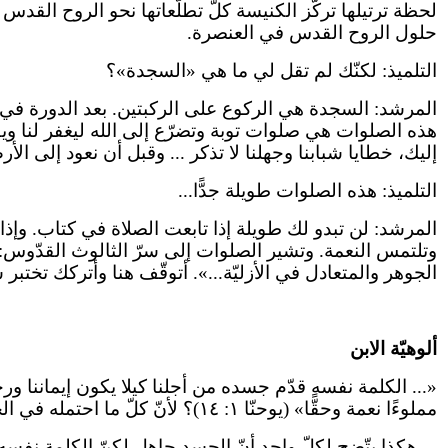
لحظة ترتيلها تركّز الكنيسة كلّ تطلّعاتها نحو الروح ال
حلول الروح القدس في العنصرة.
التلميذ: لكنّك لم تقل لي ما هي «السجدة»؟
المرشد: السجدة هي الركوع على الركبتين. بعد الدورة في ص
هذه الصلوات هي صلوات توبة وتضرّع إلى الله ليغفر لنا ويقبل
إليك، خطايا شبابنا وجهلنا لا تذكر ... وقبل أن نعود إلى الأرض
التلميذ: هذه الصلوات طويلة جدًّا...
المرشد: لن تبدو لك طويلة إذا تابعت الصلاة في كتاب. وإذا تف
وتلتمس النعمة. وتشير الصلوات إلى سرّ الثالوث القدّوس: 
الجوهر والمتعادل في الأزليّة...». أتوقّف هنا وأتركك تختبر
ألوهيّة الابن
«... الكلمة نفسه قدّم جسده من أجلنا كيلا يكون إيماننا ورجا
مملوءًا نعمة وحقًّا» (يوحنّا ١: ١٤)؟ لأنّ كلّ ما احتمله في الجسد عظّمه كإله. وبينما جاع بجسده أطعم الجياع كإله...».