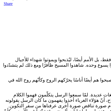
Share
ط، بل الأمم أيضًا، ليُذبحوا ويموتوا شهداء للأجيال
ركوا يسوع وحده. شاهدوا المسيح ظافرًا ومع ذلك لم يتشدّدوا
وا هم أيضًا أناسًا يحرّكهم الروح وكأنّهم روح الله في
ات عديدة. لمّا سمعوا الرسل يتكلّمون فهموا الكلام
ّاح، أنّ هؤلاء الغرباء أخذوا يفهمون ما كان الرسل يقولونه
 أمام صورة تناقض صورة أخرى عرفناها من سفر التكوين.