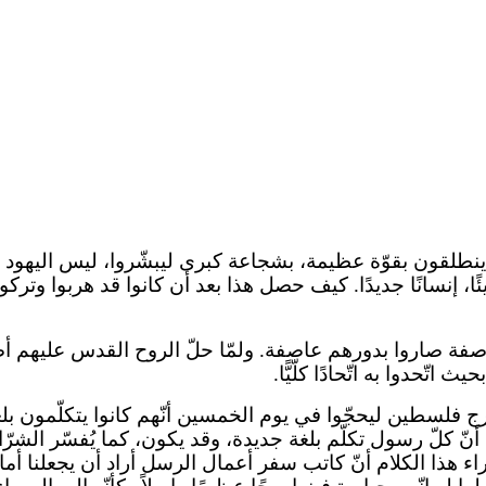
 ينطلقون بقوّة عظيمة، بشجاعة كبرى ليبشّروا، ليس اليهود فق
يئًا، إنسانًا جديدًا. كيف حصل هذا بعد أن كانوا قد هربوا وت
اصفة صاروا بدورهم عاصفة. ولمّا حلّ الروح القدس عليهم أصبح
ّحدوا به اتّحادًا كلّيًّا.
ج فلسطين ليحجّوا في يوم الخمسين أنّهم كانوا يتكلّمون بلغ
كون أنّ كلّ رسول تكلّم بلغة جديدة، وقد يكون، كما يُفسّر الشر
 وراء هذا الكلام أنّ كاتب سفر أعمال الرسل أراد أن يجعلنا