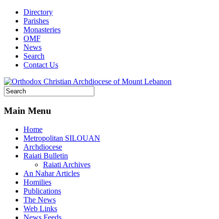
Directory
Parishes
Monasteries
OMF
News
Search
Contact Us
Main Menu
Home
Metropolitan SILOUAN
Archdiocese
Raiati Bulletin
Raiati Archives
An Nahar Articles
Homilies
Publications
The News
Web Links
News Feeds