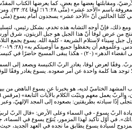
الأرضيّ، ومقابلتها بعضها مع بعض، كما يعرضها الكتاب الم
جهّة أنّ كلاًّ م
بل. ومع ذلك، فإنّ أوجه التشابه هذه تخدم، بشكل رئيس، لتس
ل سيناء لاستلام الشريعة - كلمة الله. يسوع يجمع التلامي
قى المسيح حاضرًا في كنيسته.
ّ. وفقًا لعرض لوقا، يغادر الربّ الكنيسة ويصعد إلى السماء،
 توجد هنا كلمة واحدة عن أمر صعوده. يسوع يغادر وفقًا للوقا؛ 
لمشهد الختاميّ لديه، هو يخبرنا عن يسوع الناهض من بين الأ
تتجلّى إذًا سيادته بطريقتين: بصعوده إلى المجد الإلهيّ، وع
١ تعكس هذين الجانبين لسيادة الربّ يسوع - في السماء وعلى الأرض: «قا
 أوّل تأكيد لهذا المزمور، يُتوّج يسوع في السماء، جالسًا
لمزدوج لسيادة يسوع يطابق ما نجده في العهد الجديد، حيث ي