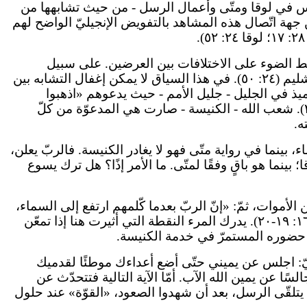
قدّس في لوقا ومتّى وأعمال الرسل - من حيث تشابهها من
نها يصوّر اجتماع يسوع الأخير مع المجموعة المعروفة باسم «الأحد عشر» (متّى ٢٨: ١٦؛ لوقا ٢٤: ٣٣). ومن جهة اتّصال هذه المشاهد بالتفويض الإنجيليّ الواضح لهم
ليط الضوء على الاختلافات بين العرضين. على سبيل
المثال، «الجبل» في متّى ٢٨: ١٦ يقع في الجليل، بينما نستنتج من عرض لوقا أنّ هذا الجبل هو جبل الزيتون، شرق أورشليم (٢٤: ٥٠). في هذا السياق لا يمكن إغفال التشابه بين
ذ في الجليل - جليل الأمم - حيث يدعوهم «اذهبوا
وتلمذوا جميع الأمم وعمّدوهم باسم الآب والابن والروح القدس. وعلّموهم أن يحفظوا جميع ما أوصيتكم به» (٢٨: ١٩-٢٠). شعب الله - الكنيسة - صارت هي المدعوّة من كلّ
 بينما في رواية متّى فهو لا يغادر الكنيسة. فالربّ يعلن،
بينما هو باقٍ وفقًا لمتّى. ما الأمر إذًا؟ هل ترك يسوع
موات، ثمّ: «إنّ الربّ بعدما كّلمهم ارتفع إلى السماء،
وجلس عن يمين الله. وأمّا هم فخرجوا وكرزوا في كلّ مكان، والربّ يعمل معهم ويثبّت الكلام بالآيات التابعة» (مرقس ١٦: ١٩-٢٠). يدرك المرء النقطة التي أثيرت هنا إذا تمعّن
بر حضوره المستمرّ في خدمة الكنيسة.
ل الربّ لربيّ: اجلس عن يميني حتّى أضع أعداءك موطئًا لقدميك
 عن يمين الله الآب. أمّا الآية التالية فتتحدّث عن
تلقّى الرسل، بعد أن شهدوا الصعود، «القوّة» عند حلول