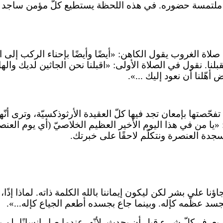
قدس ملتمسة حضوره. في هذه اللحظة يستطيع كلّ مؤمن ساجد أ
لاة الغروب يقول الكاهن: «أيضًا وأيضًا بإحناء الركب إلى 
نا. نقول في الصلاة الأولى: «اقبلنا نحن الجاثين لديك والهات
 أهّلنا أن نعود إليك ...».
حّصتها بإمعان تجد فيها كلّ العقيدة الأرثوذكسيّة، وترى أنّها 
«يا من في هذا اليوم الأخير العظيم الخلاصيّ (أي يوم العن
 سجدة العنصرة ونتكلّم لاحقًا على خبرتك.
ؤنا على بشر لكن ليكون إيماننا بالله الكلمة ذاته. لماذا إذًا