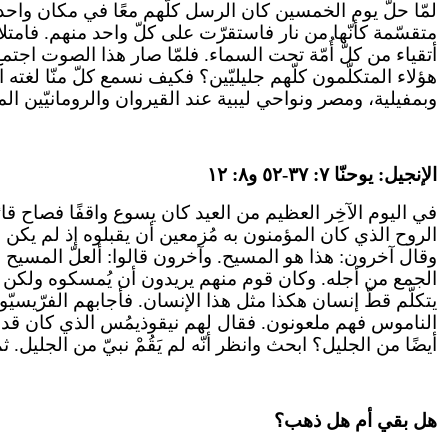
لمّا حلّ يوم الخمسين كان الرسل كلّهم معًا في مكان وا
متقسّمة كأنّها من نار فاستقرّت على كلّ واحد منهم. فامت
أتقياء من كلّ أُمّة تحت السماء. فلمّا صار هذا الصوت اجت
هؤلاء المتكلّمون كلّهم جليليّين؟ فكيف نسمع كلّ منّا لغته ال
وبمفيلية، ومصر ونواحي ليبية عند القيروان والرومانيّين ال
الإنجيل: يوحنّا ٧: ٣٧-٥٢ و٨: ١٢
في اليوم الآخِر العظيم من العيد كان يسوع واقفًا فصاح قا
الروح الذي كان المؤمنون به مُزمعين أن يقبلوه إذ لم يكن ال
وقال آخرون: هذا هو المسيح. وآخرون قالوا: ألعلّ المسيح 
الجمع من أجله. وكان قوم منهم يريدون أن يُمسكوه ولكن لم يُل
يتكلّم قطّ إنسان هكذا مثل هذا الإنسان. فأجابهم الفرّيسيّون
الناموس فهم ملعونون. فقال لهم نيقوذيمُس الذي كان قد جاء إل
أيضًا من الجليل؟ ابحث وانظر أنّه لم يَقُمْ نبيّ من الجليل. ث
هل بقي أم هل ذهب؟