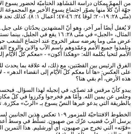
من المهمّ بمكان دراسة المَشَاهِد الختاميّة لحضور يسوع 
(متّى ٢٨: ١٩-٢٠؛ لوقا ٢٤: ٤٦-٤٧؛ أعمال ١: ٨). كذلك نجد في كلتا الحالتين أنّ «الأحد عشر» يسجدون أمام يسوع (متّى ٢٨: ١٧؛ لوقا ٢٤: ٥٢).
لا يُغفل أيضًا أمر آخر، وهو أنّ المشهدين يحدُثان على ج
عرض متّى وما يعرضه سفر الخروج عند اجتماع الشعب حول جب
الأمم لتحيا بكلمة الله: «وهكذا أكون» - «معكم كلّ الأيّام إلى انقضاء الدهر» (٢٠) - هكذا يب
الفرق الرئيس بين القصّتين، مع ذلك، له علاقة بما يحدث للرب
على العكس: «ها أنا معكم كلّ الأيّام إلى انقضاء الدهر» - لا
هذه الأرض، أم بقي هنا؟
يبدو كأنّ مرقس قد تصدّى، في إنجيله لهذا السؤال. فبحسب ا
بالطريقة التي يدعو عبرها النصّ يسوع بـ «الربّ» مكرّرة. 
الخطوط الافتتاحيّة للمزمور ٠٩
يرسل الربّ قضيب عزّك من صهيون. تسلّط في وسط أعدائك». في
«قوّته» التي تخرج من صهيون، أي أورشليم. هذا التمرين ا