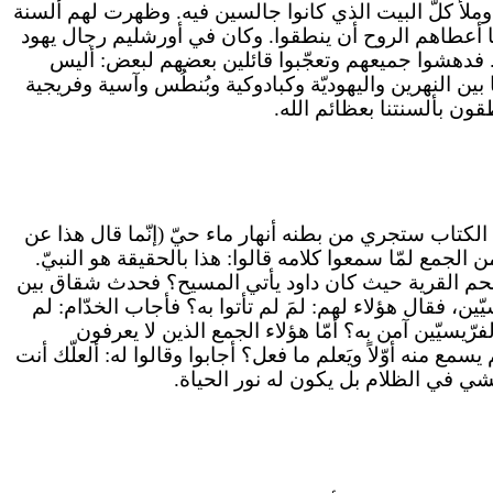
لأ كلّ البيت الذي كانوا جالسين فيه. وظهرت لهم ألسنة
ما أعطاهم الروح أن ينطقوا. وكان في أورشليم رجال يهود
ته. فدهشوا جميعهم وتعجّبوا قائلين بعضهم لبعض: أليس
ما بين النهرين واليهوديّة وكبادوكية وبُنطُس وآسية وفريجية
قون بألسنتنا بعظائم الله.
الكتاب ستجري من بطنه أنهار ماء حيّ (إنّما قال هذا عن
الجمع لمّا سمعوا كلامه قالوا: هذا بالحقيقة هو النبيّ.
ت لحم القرية حيث كان داود يأتي المسيح؟ فحدث شقاق بين
ين، فقال هؤلاء لهم: لمَ لم تأتوا به؟ فأجاب الخدّام: لم
رّيسيّين آمن به؟ أمّا هؤلاء الجمع الذين لا يعرفون
مع منه أوّلاً ويَعلم ما فعل؟ أجابوا وقالوا له: ألعلّك أنت
ا يمشي في الظلام بل يكون له نور الحياة.