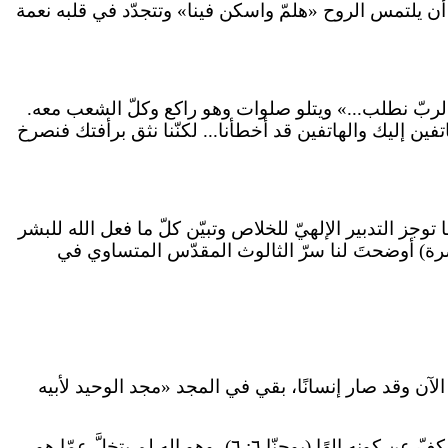
ن يلتمس الروح «هلمّ واسكن فينا» وتتجدّد في قلبه نعمة
الربّ نطلب...» ويتلو صلوات وهو راكع وكلّ الشعب معه.
فين إليك والهاتفين قد أخطأنا... لكنّنا نثق برأفتك فنصرخ
توجز التدبير الإلهيّ للخلاص وتبيّن كلّ ما فعل الله للبشر
صرة) أوضحتَ لنا سرّ الثالوث المقدّس المتساوي في
، الآن وقد صار إنسانًا، بقي في المجد «مجد الوحيد لأبيه
... هكذا يتّضح لكلّ واحد أنّ الجسد جاهل لكنّ الكلمة نفسه يعرف كلّ شيء قبل أن يحدث. لأنّه، عندما صار إنسانًا، لم يكفّ عن كونه إلهًا (يوحنّا ٦: ٦)، وهو إله لم يتخلَّ عمّا هو