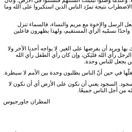
ماء. وعندما وصلوا تبلبلت ألسنتهم فتشتّتوا في الأرض. وكأنّ
شأ الاضطراب نتيجة تمرّد الناس الذين استكبروا على الله وما
 فعل الرسل والإخوة مع مريم والنساء، فالسماء تنزل
ا واحدًا نسمّيه الرأي المستقيم، ولهذا يظهرون فاعلين
ها ويريد أن يفرضها على الغير. لا يواجه أحدنا الآخر ولا
الرجل رأي الله فليَكن، وإن كان رأي الطفل رأي الله
قدس يجعل للناس وحدة.
تغلّها في حين أنّ الناس يطلبون وحدة بين الأمم لا سيطرة.
ع وسجود. السجود يعني أن نكون على الأرض أي أن نكون لا
ه من أجل الناس جميعًا.
المطران جاورجيوس