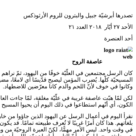
تصدرها أبرشيّة جبيل والبترون للروم الأرثوذكس
الأحد ٢٧ أيّار ٢٠١٨ العدد ٢١
أحد العنصرة
عاصفة
الروح
كان الرسل مجتمعين في العلّيّة خوفًا من اليهود، ثمّ نراهم
المسيحيّة كلّها. يُضرب المؤمن ليصبح قدّيسًا أي لامعًا، مض
وكانوا في خوف لأنّ اللحم والدم كانا معرّضين للاضطهاد.
لكن لمّا هبّت عاصفة غريبة في علّيّة مغلقة، لمّا جاءت الع
الكون، أي أنّهم استطاعوا في ذلك اليوم أن يحيوا المسيح بحيث ات
نقرأ اليوم في أعمال الرسل عن اليهود الذين جاؤوا من خار
بلغاتهم. هذا كان أمرًا غريبًا لا تُعرف طبيعته تمامًا. قد ي
في وقت واحد. ليس الأمر مهمًّا، لكنّ العبرة الروحيّة من