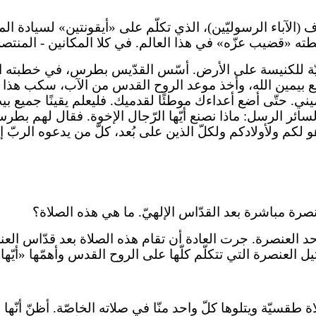
ف (الآباء الرسوليّين)، الذي تكلّم على «أيقونتين» لسيادة
طته «قضيب عزّه» في هذا العالم. في كلا المكانين - المنتصر
ّة للكنيسة على الأرض. أسّس القدّيس بطرس، في خطبته الأو
تفع بيمين الله، وأخذ موعد الروح القدس من الآب، سكب هذا ا
. حتّى أضع أعداءك موطئًا لقدميك. فليعلم يقينًا جميع بيت إ
سائر الرسل: ماذا نصنع أيّها الرّجال الإخوة. فقال لهم بط
ولأولادكم ولكلّ الذين على بُعد، كلّ من يدعوه الربّ إلهنا» (أعم
نصرة مباشرة بعد القدّاس الإلهيّ. ما هي هذه الصلاة؟
حد العنصرة. جرت العادة أن تقام هذه الصلاة بعد قدّاس ال
يل العنصرة التي تتكلّم كلّها على الروح القدس وأهمّها «أيّها
ة طقسيّة ويتلوها كلّ واحد منّا في صلاته الخاصّة. أظنّ أنّ