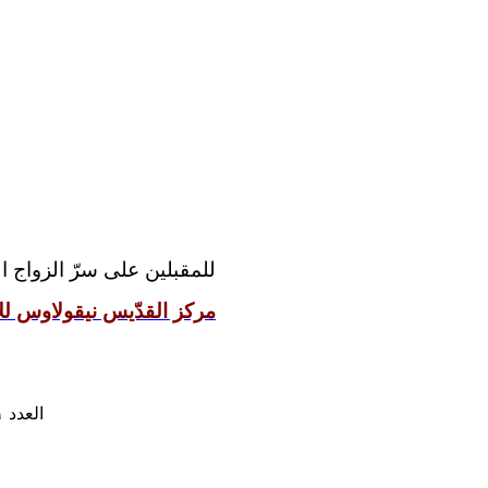
للمقبلين على سرّ الزواج 
مركز القدّيس نيقولاوس للإ
العدد ٢١: عاصفة الروح