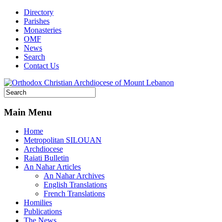
Directory
Parishes
Monasteries
OMF
News
Search
Contact Us
Main Menu
Home
Metropolitan SILOUAN
Archdiocese
Raiati Bulletin
An Nahar Articles
An Nahar Archives
English Translations
French Translations
Homilies
Publications
The News