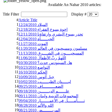
Available An Nahar 2010 articles:
Title Filter
Display #
#
Article Title
1
الميلاد 12/24/2010
2
إخوة يسوع الفقراء 12/18/2010
3
تحدر يسوع البشري وارتقاؤنا 12/11/2010
4
الحيــــــاة 12/04/2010
5
الموت 11/27/2010
6
مسلمون ومسيحيون في العالم 11/20/2010
7
المسيحيــــون في الشــــرق 11/13/2010
8
اللهمّ ربِّ الأطفال 11/06/2010
9
هل السينودس حدث؟ 10/30/2010
10
التواضع 10/23/2010
11
الحكم 16/10/2010
12
جبل آثوس 10/09/2010
13
لبـــــنان الطيــــــب 10/02/2010
14
الضعــــــــــاف 09/25/2010
15
علــــــم الديـــــــن 09/18/2010
16
المجموعات الدينية ولبنان 09/11/2010
17
تـــــأمـــــل في الأعمـــــــار 09/04/2010
18
الله والألم 08/28/2010
19
المريــــــــض 08/21/2010