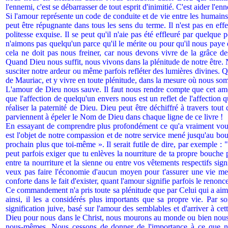
l'ennemi, c'est se débarrasser de tout esprit d'inimitié. C'est aider l'enn
Si l'amour représente un code de conduite et de vie entre les humains, i
peut être répugnante dans tous les sens du terme. Il n'est pas en effe
politesse exquise. Il se peut qu'il n'aie pas été effleuré par quelque p
n'aimons pas quelqu'un parce qu'il le mérite ou pour qu'il nous paye 
cela ne doit pas nous freiner, car nous devons vivre de la grâce de
Quand Dieu nous suffit, nous vivons dans la plénitude de notre être.
susciter notre ardeur ou même parfois refléter des lumières divines. Q
de Mauriac, et y vivre en toute plénitude, dans la mesure où nous som
L'amour de Dieu nous sauve. Il faut nous rendre compte que cet amou
que l'affection de quelqu'un envers nous est un reflet de l'affection 
réaliser la paternité de Dieu. Dieu peut être déchiffré à travers t
parviennent à épeler le Nom de Dieu dans chaque ligne de ce livre !
En essayant de comprendre plus profondément ce qu'a vraiment voul
est l'objet de notre compassion et de notre service mené jusqu'au b
prochain plus que toi-même ». Il serait futile de dire, par exemple :
peut parfois exiger que tu enlèves la nourriture de ta propre bouche p
entre ta nourriture et la sienne ou entre vos vêtements respectifs si
veux pas faire l'économie d'aucun moyen pour t'assurer une vie mei
conforte dans le fait d'exister, quant l'amour signifie parfois le renonc
Ce commandement n'a pris toute sa plénitude que par Celui qui a aim
ainsi, il les a considérés plus importants que sa propre vie. Par
signification juive, basé sur l'amour des semblables et d'arriver à c
Dieu pour nous dans le Christ, nous mourons au monde ou bien nous 
nous-mêmes. Nous cessons de donner de l'importance à ce que n