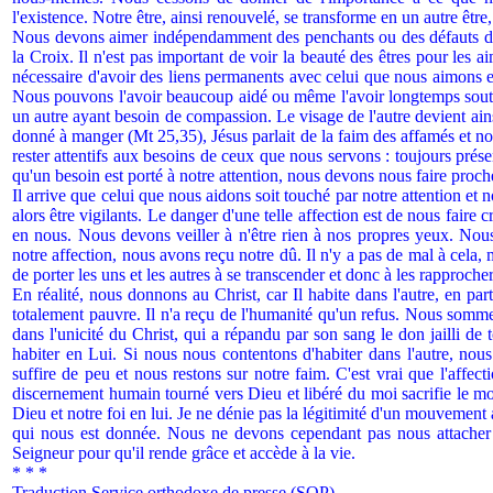
l'existence. Notre être, ainsi renouvelé, se transforme en un autre être, 
Nous devons aimer indépendamment des penchants ou des défauts de ce
la Croix. Il n'est pas important de voir la beauté des êtres pour les ai
nécessaire d'avoir des liens permanents avec celui que nous aimons e
Nous pouvons l'avoir beaucoup aidé ou même l'avoir longtemps soutenu
un autre ayant besoin de compassion. Le visage de l'autre devient ainsi
donné à manger (Mt 25,35), Jésus parlait de la faim des affamés et n
rester attentifs aux besoins de ceux que nous servons : toujours présen
qu'un besoin est porté à notre attention, nous devons nous faire proch
Il arrive que celui que nous aidons soit touché par notre attention et 
alors être vigilants. Le danger d'une telle affection est de nous fair
en nous. Nous devons veiller à n'être rien à nos propres yeux. Nous 
notre affection, nous avons reçu notre dû. Il n'y a pas de mal à cela,
de porter les uns et les autres à se transcender et donc à les rapproche
En réalité, nous donnons au Christ, car Il habite dans l'autre, en part
totalement pauvre. Il n'a reçu de l'humanité qu'un refus. Nous sommes
dans l'unicité du Christ, qui a répandu par son sang le don jailli de
habiter en Lui. Si nous nous contentons d'habiter dans l'autre, nou
suffire de peu et nous restons sur notre faim. C'est vrai que l'affect
discernement humain tourné vers Dieu et libéré du moi sacrifie le moi
Dieu et notre foi en lui. Je ne dénie pas la légitimité d'un mouvement
qui nous est donnée. Nous ne devons cependant pas nous attacher à 
Seigneur pour qu'il rende grâce et accède à la vie.
* * *
Traduction Service orthodoxe de presse (SOP).