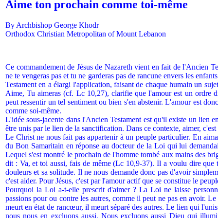
Aime ton prochain comme toi-même
By Archbishop George Khodr
Orthodox Christian Metropolitan of Mount Lebanon
Ce commandement de Jésus de Nazareth vient en fait de l'Ancien Te
ne te vengeras pas et tu ne garderas pas de rancune envers les enfa
Testament en a élargi l'application, faisant de chaque humain un su
Aime, Tu aimeras (cf. Lc 10,27), clarifie que l'amour est un ordre 
peut ressentir un tel sentiment ou bien s'en abstenir. L'amour est donc
comme soi-même.
L'idée sous-jacente dans l'Ancien Testament est qu'il existe un lien ent
être unis par le lien de la sanctification. Dans ce contexte, aimer, c'es
Le Christ ne nous fait pas appartenir à un peuple particulier. En aim
du Bon Samaritain en réponse au docteur de la Loi qui lui demandait
Lequel s'est montré le prochain de l'homme tombé aux mains des briga
dit : Va, et toi aussi, fais de même (Lc 10,9-37). Il a voulu dire q
douleurs et sa solitude. Il ne nous demande donc pas d'avoir simplemen
c'est aider. Pour Jésus, c'est par l'amour actif que se constitue le peup
Pourquoi la Loi a-t-elle prescrit d'aimer ? La Loi ne laisse perso
passions pour ou contre les autres, comme il peut ne pas en avoir. Le 
meurt en état de rancœur, il meurt séparé des autres. Le lien qui l'uni
nous nous en excluons aussi. Nous excluons aussi Dieu qui illumine