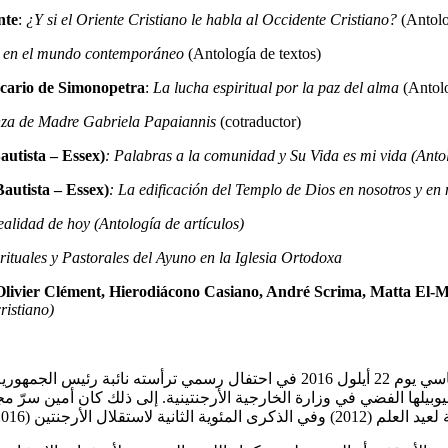
nte
:
¿Y si el Oriente Cristiano le habla al Occidente Cristiano?
(Antolog
al en el mundo contemporáneo
(Antología de textos)
cario de Simonopetra
:
La lucha espiritual por la paz del alma
(Antolo
anza de Madre Gabriela Papaiannis
(cotraductor)
utista – Essex)
: Palabras a la comunidad y Su Vida es mi vida (Antol
utista – Essex)
: La edificación del Templo de Dios en nosotros y en
ealidad de hoy (Antología de artículos)
rituales y Pastorales del Ayuno en la Iglesia Ortodoxa
Olivier Clément, Hierodiácono Casiano, André Scrima, Matta El-Ma
ristiano)
حصل على الجنسية الأرجنتينية في حدث تاريخي جرى في القصر الرئاسي يوم 22 أيلول 16
رئاسية الرسمية وتحدث باسمها.