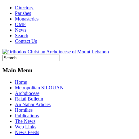
Directory
Parishes
Monasteries
OMF
News
Search
Contact Us
Main Menu
Home
Metropolitan SILOUAN
Archdiocese
Raiati Bulletin
An Nahar Articles
Homilies
Publications
The News
Web Links
News Feeds