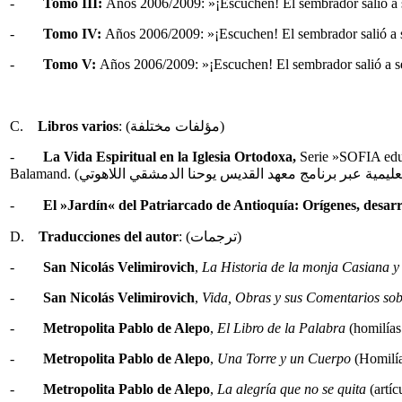
-
Tomo III:
Años 2006/2009: »¡Escuchen! El sembrador salió a s
-
Tomo IV:
Años 2006/2009: »¡Escuchen! El sembrador salió a s
-
Tomo V:
Años 2006/2009: »¡Escuchen! El sembrador salió a s
: (مؤلفات مختلفة)
Libros varios
C.
-
La Vida Espiritual en la Iglesia Ortodoxa,
Serie »SOFIA educ
-
El
»
Jardín
«
del Patriarcado de Antioquía: Orígenes, desarr
: (ترجمات)
Traducciones del autor
D.
-
San Nicolás Velimirovich
,
La Historia de la monja Casiana y 
-
San Nicolás Velimirovich
,
Vida, Obras y sus Comentarios sob
-
Metropolita Pablo de Alepo
,
El Libro de la Palabra
(homilías 
-
Metropolita Pablo de Alepo
,
Una Torre y un Cuerpo
(Homilías
-
Metropolita Pablo de Alepo
,
La alegría que no se quita
(artíc