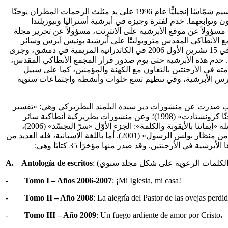
عمل في حركة الشبيبة الأرثوذكسيّة بين عام 1983 وعام 1994، أولاً في فرع الميناء (طرابلس)، ثم بالتوازي في فرع المنصوريّة (جبل لبنان). سيم شمّاسًا إنجيليًّا عام 1996 على يد مثلث الرحمات المطران يوحنّا
عي أبرشيّة حلب والاسكندرون وتوابعهما. خدم لفترة وجيزة في أبرشية أستراليا ونيوزيلندا
مسؤولاً عن موقع الأبرشية على الانترنت، مسؤولاً عن تحرير مجلة
مجمع الأنطاكي المقدس متروبوليتًا على أبرشية بونيس آيرس وسائر
الأرجنتين في 4 تشرين الأول 2006 وسيم مطرانًا بوضع يد مثلث الرحمات البطريرك إغناطيوس الرابع في أحد آباء المجمع المسكوني السابع في 15 تشرين الأول 2006 في الكاتدرائية المريمية في دمشق، وجرى
ًا على الحصن آنذاك. خدم هذه الأبرشية حتى يوم صدور قرار المجمع الأنطاكي المقدس،
خضر. تميّزت خدمته في الأرجنتين بالتعاون مع الكهنة والمؤمنين، كما على سبيل
مدارس الأبرشية، وفي تنظيم تسع خلوات وأنشطة واجتماعات سنوية
ا من الكتب صدرت عن منشورات دير سيدة البلمند البطريركي وهي: «تفسير
رسالة بولس الرسول إلى فليمون» (2004)، «تفسير القدّاس الإلهيّ» (1999)، «القدّيس نيل سورسكي – حياته ومؤلّفاته» (1999)، «القدّيس يوحنّا كرونشتادت» (1998)؛ وعن منشورات بطريركية أنطاكية سائر
المشرق: «البلمند – تاريخ وتراث» (2016). له أيضًا مؤلفات صدرت عن منشورات تعاونية النور الأرثوذكسية للنشر والتوزيع (لبنان)، ضمن سلسلة «إيماننا بالأيقونة والكلمة»: الجزء الأوّل «سرّ التجسّد» (2006)،
الجزء الرابع «سرّ القيامة» (2006)، والجزء الثالث «سرّ الآلام» (2007). وله باليونانية رسالة الماجستير بعنوان «الشركة الإنسانيّة بعد السقوط من منظار بولس الرسول» (2001). أما باللغة الاسبانية، فله العديد من
 الأرجنتين. وقد صدر منها مؤخرًا 35 كتابًا وهي:
A.
Antología de escritos
-
Tomo I – Años 2006-2007
: ¡Mi Iglesia, mi casa!
-
Tomo II – Año 2008
: La alegría del Pastor de las ovejas perdid
-
Tomo III – Año 2009
: Un fuego ardiente de amor por Cristo
.