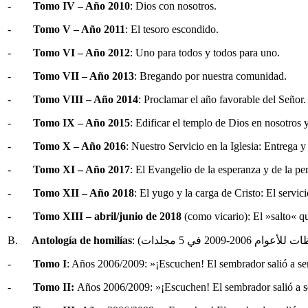
-
Tomo IV – Año 2010
: Dios con nosotros.
-
Tomo V – Año 2011
: El tesoro escondido.
-
Tomo VI – Año 2012
: Uno para todos y todos para uno.
-
Tomo VII – Año 2013
: Bregando por nuestra comunidad.
-
Tomo VIII – Año 2014
: Proclamar el año favorable del Señor.
-
Tomo IX – Año 2015
: Edificar el templo de Dios en nosotros
-
Tomo X – Año 2016
: Nuestro Servicio en la Iglesia: Entrega 
-
Tomo XI – Año 2017
: El Evangelio de la esperanza y de la per
-
Tomo XII – Año 2018
: El yugo y la carga de Cristo: El servic
-
Tomo XIII – abril/junio de 2018
(como vicario): El »salto« q
B.
Antología de homilías
-
Tomo I
: Años 2006/2009: »¡Escuchen! El sembrador salió a se
-
Tomo II:
Años 2006/2009: »¡Escuchen! El sembrador salió a se