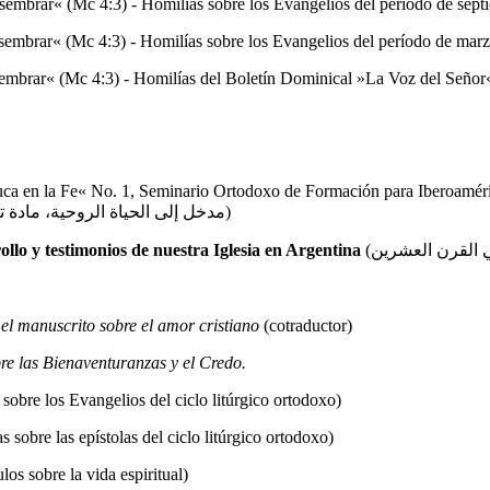
embrar« (Mc 4:3) - Homilías sobre los Evangelios del período de septie
embrar« (Mc 4:3) - Homilías sobre los Evangelios del período de marzo
embrar« (Mc 4:3) - Homilías del Boletín Dominical »La Voz del Señor
a en la Fe« No. 1, Seminario Ortodoxo de Formación para Iberoaméri
Balamand. (مدخل إلى الحياة الروحية، مادة تعليمية عبر برنامج معهد القديس يوحنا الدمشقي اللاهوتي)
ollo y testimonios de nuestra Iglesia en Argentina
el manuscrito sobre el amor cristiano
(cotraductor)
re las Bienaventuranzas y el Credo.
sobre los Evangelios del ciclo litúrgico ortodoxo)
 sobre las epístolas del ciclo litúrgico ortodoxo)
ulos sobre la vida espiritual)