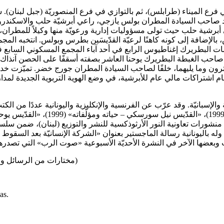
ي أبرشيّة اللاذقيّة، ثمّ كاهنًا وأرشمندريتًا عام 2000 على يد صاحب السيادة المطران بولس يازجي، را
برشية حلب حيث تولى مسؤوليات إدارية ورعويّة منها وكيلاً للمطران، 
، بالإضافة إلى كونه كاهنًا لرعيّة القدّيسَين بطرس وبولس. انتخبه ال
 10 كانون الأول 2006، حيث كان مشاركًا صاحب الغبطة البطريرك يوحنا العاشر بصفته أسقف
 2018، بنقله إلى أبرشية جبيل والبترون وما يليهما، خلفًا لصاحب السيادة المطران جورج 
ظام اشتراكات مالي عام للأبرشية، في وضع الهوية التربوية الجديدة ل
نانيّة والإسبانيّة. وقد عرّب عن الفرنسية والإنكليزية واليونانية عددً
الآخر في النشرة الأحديّة الأسبوعية «صوت الرب» التي تصدرها الأبرشية في
: (مختارات من الرسائل والكلمات الرعوية على شكل مجلد سنوي)
as.