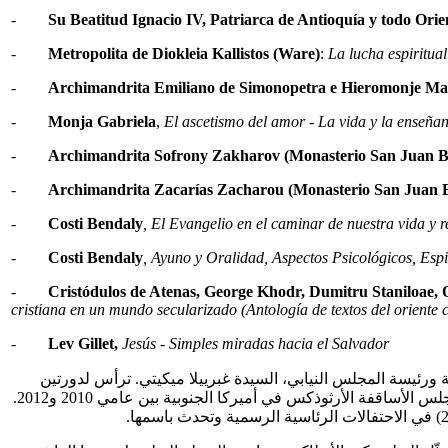
-
Su Beatitud Ignacio IV, Patriarca de Antioquía y todo Orie
-
Metropolita de Diokleia Kallistos (Ware)
:
La lucha espiritu
-
Archimandrita Emiliano de Simonopetra e Hieromonje Ma
-
Monja Gabriela
,
El ascetismo del amor - La vida y la enseñ
-
Archimandrita Sofrony Zakharov (Monasterio San Juan Ba
-
Archimandrita Zacarías Zacharou (Monasterio San Juan Ba
-
Costi Bendaly
, El Evangelio en el caminar de nuestra vida y r
-
Costi Bendaly
, Ayuno y Oralidad, Aspectos Psicológicos, Espi
-
Cristódulos de Atenas, George Khodr, Dumitru Staniloae, 
cristiana en un mundo secularizado (Antología de textos del oriente c
-
Lev Gillet,
Jesús
-
Simples miradas hacia el Salvador
20 في احتفال رسمي ترأسته نائبة رئيس الجمهورية ورئيسة المجلس النيابي، السيدة غبرييلا ميكيتي. ترأس لدورتين
متتاليتين اللجنة المسكونية في الأرجنتين (2011-2015) كما والاحتفال بيوبيلها الفضي في وزارة الخارجية الأرجنتينية. إلى ذلك كان أمين سرّ مجلس الأساقفة الأرثوذكس في أميركا الجنوبية بين عامي 2010 و2012.