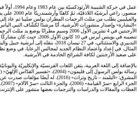
منصور، راع
والفيليبين بطلب من مثلث الرحمات المطران بولس صليبا ثم عاد إلى أ
«البشارة» وإصدار منشورات الأبرشية، أبًا مرشدًا لكشّاف النبي الياس
تنصيبه في بوينس آيرس في
التدبيري والاستثنائي، في 27 نيسان
المثال، في إعداد واعتماد النظام الجديد لمجالس الرعايا، في وضع ن
على صعيد الأرجنتين لكافة الشرائح الخادمة في الأبرشية.
بالإضافة إلى اللغة العربية، يتقن اللغات الفرنسيّة والإنكليزيّة واليو
العظات والمقالات والدراسات والترجمات بعضها منشور على الإنترنت وبعضها 