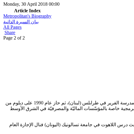
Monday, 30 April 2018 00:00
Article Index
Metropolitan's Biography
بيان السيرة الذاتية
All Pages
Share
Page 2 of 2
المطران سلوان موسي من مواليد فنـزويلا عام 1967، ويحمل الجنسيّات اللبنانيّة والفنـزويليّة والأرجنتينية. أنهى عام 1985 علومه الثانويّة في مدرسة الفرير في طرابلس (لبنان)، ثم حاز عام 1990 على دبلوم من
مشاريع برمجية خاصة بالمؤسّسات الماليّة والمصرفيّة في الشرق الأوسط
نان حيث درس اللاهوت في جامعة تسالونيك (اليونان) فنال الإجازة العام