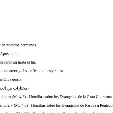
 y en nuestros hermanos.
y Apostolado.
severancia hasta el fin.
io con amor y el sacrificio con esperanza.
ue Dios quiso.
: (مختارات من العظات للأعوام 2006-2009 في 5 مجلدات)
mbrar« (Mc 4:3) - Homilías sobre los Evangelios de la Gran Cuaresma y
mbrar« (Mc 4:3) - Homilías sobre los Evangelios de Pascua a Pentecost