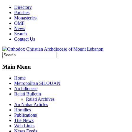
Directory
Parishes
Monasteries
OMF
News
Search
Contact Us
Main Menu
Home
Metropolitan SILOUAN
Archdiocese
Raiati Bulletin
Raiati Archives
An Nahar Articles
Homilies
Publications
The News
Web Links
News Feeds