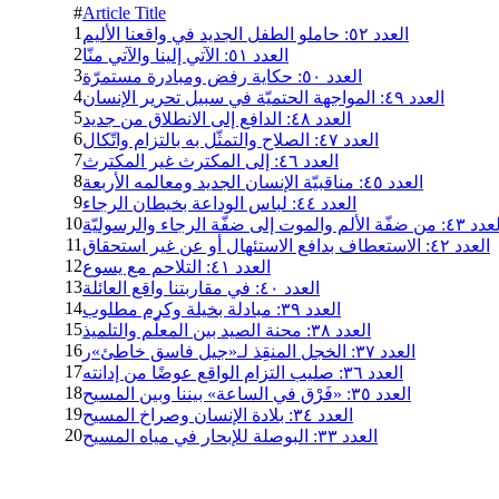
#
Article Title
1
العدد ٥٢: حاملو الطفل الجديد في واقعنا الأليم
2
العدد ٥١: الآتي إلينا والآتي منّا
3
العدد ٥٠: حكاية رفض ومبادرة مستمرّة
4
العدد ٤٩: المواجهة الحتميّة في سبيل تحرير الإنسان
5
العدد ٤٨: الدافع إلى الانطلاق من جديد
6
العدد ٤٧: الصلاح والتمثّل به بالتزام واتّكال
7
العدد ٤٦: إلى المكترث غير المكترث
8
العدد ٤٥: مناقبيّة الإنسان الجديد ومعالمه الأربعة
9
العدد ٤٤: لباس الوداعة بخيطان الرجاء
10
من ضفّة الألم والموت إلى ضفّة الرجاء والرسوليّة
11
العدد ٤٢: الاستعطاف بدافع الاستئهال أو عن غير استحقاق
12
العدد ٤١: التلاحم مع يسوع
13
العدد ٤٠: في مقاربتنا واقع العائلة
14
العدد ٣٩: مبادلة بخيلة وكرم مطلوب
15
العدد ٣٨: محنة الصيد بين المعلّم والتلميذ
16
العدد ٣٧: الخجل المنقِذ لـ«جيل فاسق خاطئ»ر
17
العدد ٣٦: صليب التزام الواقع عوضًا من إدانته
18
العدد ٣٥: «فَرْق في الساعة» بيننا وبين المسيح
19
العدد ٣٤: بلادة الإنسان وصراخ المسيح
20
العدد ٣٣: البوصلة للإبحار في مياه المسيح