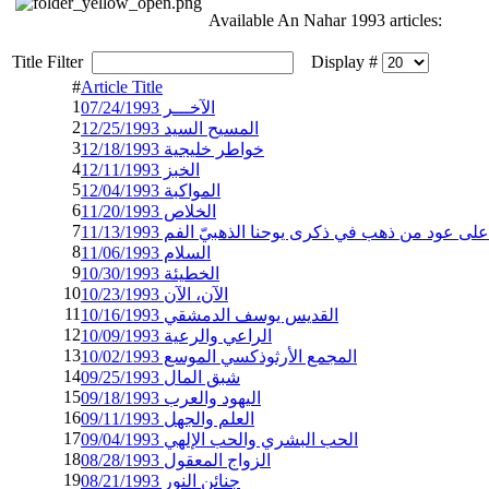
Available An Nahar 1993 articles:
Title Filter
Display #
#
Article Title
1
الآخـــر 07/24/1993
2
المسيح السيد 12/25/1993
3
خواطر خليجية 12/18/1993
4
الخبز 12/11/1993
5
المواكبة 12/04/1993
6
الخلاص 11/20/1993
7
ى عود من ذهب في ذكرى يوحنا الذهبيّ الفم 11/13/1993
8
السلام 11/06/1993
9
الخطيئة 10/30/1993
10
الآن، الآن 10/23/1993
11
القديس يوسف الدمشقي 10/16/1993
12
الراعي والرعية 10/09/1993
13
المجمع الأرثوذكسي الموسع 10/02/1993
14
شبق المال 09/25/1993
15
اليهود والعرب 09/18/1993
16
العلم والجهل 09/11/1993
17
الحب البشري والحب الإلهي 09/04/1993
18
الزواج المعقول 08/28/1993
19
جنائن النور 08/21/1993