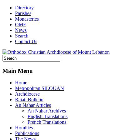
Directory
Parishes
Monasteries
OMF
News
Search
Contact Us
Main Menu
Home
Metropolitan SILOUAN
Archdiocese
Raiati Bulletin
An Nahar Articles
An Nahar Archives
English Translations
French Translations
Homilies
Publications
The News